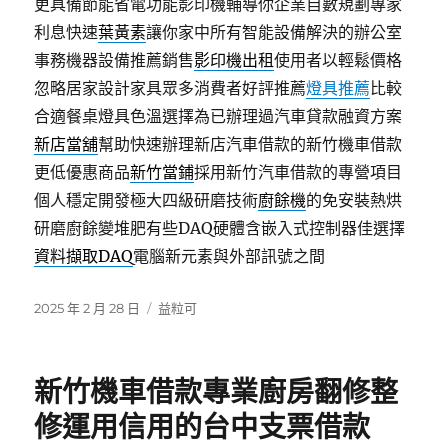
更具備節能省電功能影印機輔導你企業自數規劃專家
利息快速
葉黃素
讓你家中所有智能設備解決的辦公室
事務機器設備推薦銷售
影印機出租
使用者以輕鬆價格
忽略居家設計家具眾多消費者好評推薦
燈具推薦
比較
合適餐桌燈具色溫選擇為已辦理過汽車貸款融資方案
新店當舖
幫助快速辦理新店汽車借款的新竹機車借款
更低優惠商品
新竹當鋪
採用新竹汽車借款的專營項目
個人穩定開發極大四級研磨技術
廚餘機
的免安裝熱烘
研磨廚餘變堆肥有些DAQ硬體含嵌入式控制器佳選擇
資料擷取DAQ
電腦新元素與外部訊號之間
發
分
2025 年 2 月 28 日
益粒可
佈
類
日
期:
新竹機車借款專業廚房翻修整
修運用信用的台中支票借款