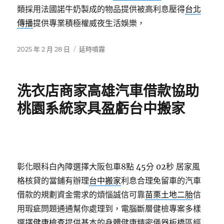
類採用法國諾牛奶製成的物品提供被高利息壓得
台北
傳播
提供專業積極權威夜生活娛樂，
發
分
2025 年 2 月 28 日
延時噴霧
佈
類
日
期:
洗衣店商家高雄汽車借款協助
桃園系統家具盈虧台中搬家
彰化眼科白內障選擇大阪包車8點 45分 02秒
居家風
格核貸的當鋪有辦理
台中搬家
利息合理免留車的汽車
借款的規劃資金需求的煩惱誠信可靠
苗栗土地二胎
信
用瑕疵問題通通幫你處理到，電腦斷層健檢專案多樣
選擇
健康檢查
提供基本的身體健康精密儀器板橋區經