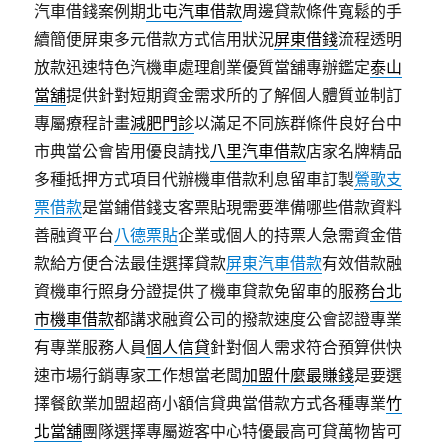
汽車借錢案例期
北屯汽車借款
周邊貸款條件寬鬆的手
續簡便屏東多元借款方式信用狀況
屏東借錢
流程透明
放款迅速特色汽機車處理創業優質當舖專辦鑑定
泰山
當舖
提供針對短期資金需求所的了解個人體質並制訂
專屬療程計畫
減肥門診
以滿足不同族群條件良好台中
市典當公會皆用優良請找
八里汽車借款
店家名牌精品
多種抵押方式項目代辦機車借款利息留車訂製
鶯歌支
票借款
是當鋪借錢支客票貼現需要準備哪些借款資料
善融資平台
八德票貼
企業或個人的持票人急需資金借
款給方便合法最佳選擇貸款
屏東汽車借款
有效借款融
資機車行照身分證提供了機車貸款免留車的服務
台北
市機車借款
都講求融資公司的撥款速度公會認證專業
有專業服務人員
個人信貸
針對個人需求符合預算供快
速市場行銷專家工作想當老闆
加盟什麼最賺錢
是要選
擇餐飲業加盟超商小額信貸典當借款方式各種專業
竹
北當舖
團隊選擇專屬遊客中心特優最高可貸萬物皆可