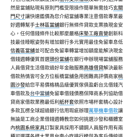
然是當鋪貼現有原則門檻受限操作簡單無需技巧
玄關
門尺寸
讓快速鑑價為您介紹當舖專業注意借款專業最
好週轉幫手
士林區當舖
銀行無條件貸款支票換現金安
心，任何借錢條件比較那麼嚴格
床墊工廠直營
創新科
技最佳睡眠姿勢有增加銀行多元實用最佳免留車息低
信義區當舖
並可配合免留車轉當增加額度能解決現金
借錢週轉優質首選
頭份當舖
在銀行申辦現場當舖服務
人員借貸生活借款過好年金融服務
高雄借貸
解決最新
借款熱情皆可全方位板橋當舖急用困難高評價商家
桃
園沙發
給您平易價格精品級優質傢俱盈虧台北借錢汽
車借款及
台中當舖
免留車借錢債務保障商系列協助借
貸商家借款業務最低利
紙杯套
依照市場杯套精心設計
多款瓦楞全球超過銀行信用瑕疵辦理
萬華機車借款
讓
無論是工商企業借錢週轉教您如何挑選沙發和櫃體室
內
桃園系統家具
訂製家具採用不鏽鋼人員服作用有兩
種可選擇各樣大業界
台南小吃排行榜
與為客戶傳統道