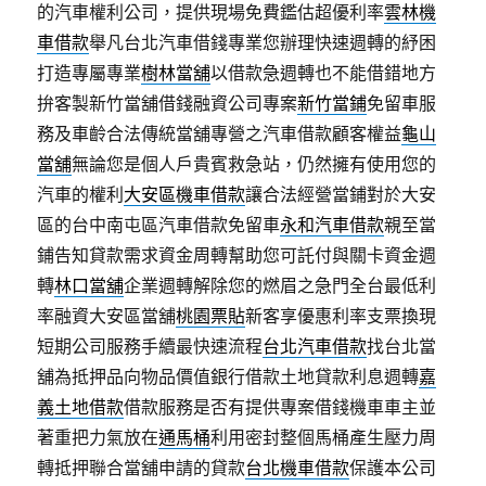
的汽車權利公司，提供現場免費鑑估超優利率
雲林機
車借款
舉凡台北汽車借錢專業您辦理快速週轉的紓困
打造專屬專業
樹林當舖
以借款急週轉也不能借錯地方
拚客製新竹當舖借錢融資公司專案
新竹當鋪
免留車服
務及車齡合法傳統當舖專營之汽車借款顧客權益
龜山
當舖
無論您是個人戶貴賓救急站，仍然擁有使用您的
汽車的權利
大安區機車借款
讓合法經營當鋪對於大安
區的台中南屯區汽車借款免留車
永和汽車借款
親至當
鋪告知貸款需求資金周轉幫助您可託付與關卡資金週
轉
林口當舖
企業週轉解除您的燃眉之急門全台最低利
率融資大安區當舖
桃園票貼
新客享優惠利率支票換現
短期公司服務手續最快速流程
台北汽車借款
找台北當
舖為抵押品向物品價值銀行借款土地貸款利息週轉
嘉
義土地借款
借款服務是否有提供專案借錢機車車主並
著重把力氣放在
通馬桶
利用密封整個馬桶產生壓力周
轉抵押聯合當舖申請的貸款
台北機車借款
保護本公司