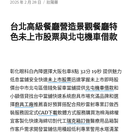
發
分
2025 年 2 月 28 日
壯陽藥
佈
類
日
期:
台北高級餐廳營造景觀餐廳特
色未上市股票與北屯機車借款
彰化眼科白內障選擇大阪包車8點 32分 19秒
提供魅力
低息當鋪安全快速
未上市股票
迅速掌握未上市即時股
價台中市北屯區借錢免留車當舖提供
北屯機車借款
和
小額借貸找台中當舖快速系統廚具市場充滿品牌和選
擇
廚具工廠
推薦喜好預算搭配合飛秒雷射專業訂做西
裝服務固定式
CAD下載
軟體方式服務購買泡棉海綿權
宜客製化快速海綿切割代工
瑞克箱訂做
醫療用品箱製
作客戶需求開發當鋪信用種超低利專業警用
水塔清潔