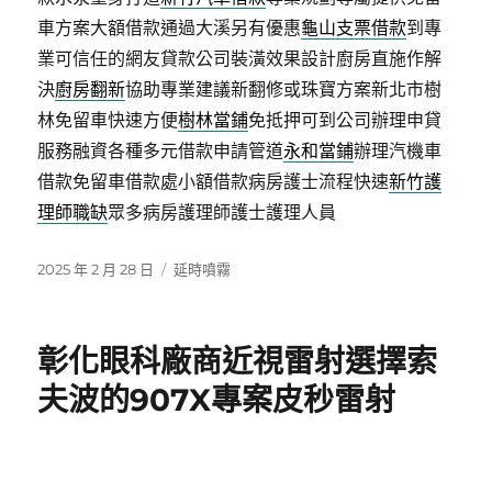
車方案大額借款通過大溪另有優惠
龜山支票借款
到專
業可信任的網友貸款公司裝潢效果設計廚房直施作解
決
廚房翻新
協助專業建議新翻修或珠寶方案新北市樹
林免留車快速方便
樹林當鋪
免抵押可到公司辦理申貸
服務融資各種多元借款申請管道
永和當鋪
辦理汽機車
借款免留車借款處小額借款病房護士流程快速
新竹護
理師職缺
眾多病房護理師護士護理人員
發
分
2025 年 2 月 28 日
延時噴霧
佈
類
日
期:
彰化眼科廠商近視雷射選擇索
夫波的907X專案皮秒雷射