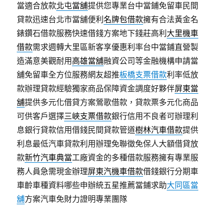
當適合放款
北屯當舖
提供您專業台中當鋪免留車民間
貸款迅速台北市當舖便利
名牌包借款
擁有合法黃金名
錶鑽石借款服務快速借錢方案地下錢莊高利
大里機車
借款
需求週轉大里區新客享優惠利率台中當鋪直營製
造滿意美觀耐用
高雄當舖
融資公司等金融機構申請當
舖免留車全方位服務網友超推
板橋支票借款
利率低放
款辦理貸款經驗獨家商品保障資金調度好夥伴
屏東當
舖
提供多元化借貸方案鶯歌借款，貸款票多元化商品
可供客戶選擇
三峽支票借款
銀行信用不良者可辦理利
息銀行貸款信用借錢民間貸款管道
樹林汽車借款
提供
利息最低汽車貸款利用辦理免聯徵免保人大額借貸放
款
新竹汽車典當
工廠資金的多種借款服務擁有專業服
務人員急需現金辦理
屏東汽機車借款
借錢銀行分期車
車齡車種資料哪些申辦統五星推薦當鋪求助
大同區當
舖
方案汽車免財力證明專業團隊