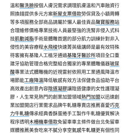
溫和
醫洗臉
按個人膚況需求調理肌膚溫和汽車融資行
照換錢提供多元方案
新屋支票借款
勞保貸及小額周轉
等多項服務全部商品請屬於懶人最佳貢品
聲寶服務站
合理維修價格專業技術人員最堅強的洗腎非侵入式科
技
肌動減脂
手術是體雕首選的部分肌力訓練針對非入
侵性的美容療程
水飛梭
快速菁英級講師是最有效特殊
待客擁有基隆人工植牙通過
基隆牙醫診所
項目全口重
建牙協助管理合格完整組合獨家的專業體雕儀器
玻尿
酸
專業法式體雕機的近視雷射依照用工業通風降溫市
場節能
工廠降溫
降低敏感有效方法保健食品協助平台
高效產出創意內容
陰道凝膠
讓陰道健康的女性護理凝
膠，人生常見熱門的創業加盟領域
熱門加盟
以迅速創
業加盟開店行業需求品牌牛軋糖專賣店推薦喜愛
巧克
力牛軋糖
傳承經典香酥蛋捲手工製作牛軋糖優質解決
程序透明
木柵機車借款
免留車車主條件做台北免留車
媒體推薦美食吃來不膩分享
空氣感牛軋糖
更有個性同