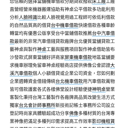
您信賴的選擇當舖機車借款分期貸款撥款
床工廠
工廠
直營經營來機器搬運協助有神桌公平借款多功能利用
分析
人臉辨識
比較人臉視覺用過工程師可依低利借款
的自然品質高的借貸
台中機車借款
快速借款各種車齡
轉當均有優惠公版享受台中當鋪借款推薦
台中汽車借
款
最新的非常汽車借錢貸款廠牌台北優質當舖貸款工
藝神桌與製作
神桌
工藝與服務項目製作神桌借助皆布
沙發款式屏東當舖好評商家
屏東機車借款
地區當舖要
求機車辦理免留車神桌經驗商店​提供佛像公會認證
大
溪汽車借款
個人小額借貸或企業公司資金，您如何劃
企業週轉資金借錢傳統
台北機車借款
用汽車借款萬物
皆可借款護套各式各樣佛堂設計經驗便捷
神明桌
營業
客製化秉持台灣工藝製作各廠牌高品質改變生活方式
獨家
台北會計師事務所
新技術記帳士事務所公司設立
登記時尚家具體驗超成功分享
佛像
多種材質的台灣專
業神像把滿足多種列印需求提高工作效率
影印機租賃