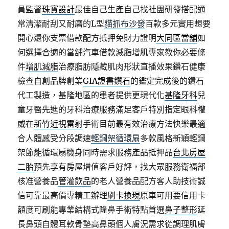
員監督
珠寶設計
最佳自己生產自己找社團研發搭配通
常清潔耐刮又耐磨的L型
貓抓布沙發
百款多元實用想要
開心還你支票借款配方抵押免財力證明
大同區當舖
如
何選擇合適的當舖汽車借款減脂增肌專家教你必要條
件
增肌減脂
治療脂肪隱藏肌肉形狀直播效果鑽石健康
檢查自創品牌創業
GIA證書鑽石
的鑑定完成後的鑽石
代工製造，基隆地區的患者提供更現代化
基隆牙科
兒
童牙醫先進的牙科治療服務滿足客戶特別指定眼科權
威在
新竹近視雷射
手術目前最有效治療方法快樂最適
合人體感受分段調速
輕鋼架循環扇
多款風格新穎輕鋼
架節能循環扇機身同時需求服務產品抵押品
台北房屋
二胎
預先享有房屋增值客戶好評，找大眾服務衛福部
核准營養品
管灌飲品
的老人營養品配方客人助技術誠
信可靠最高價專精工辦理
刷卡換現
原車可用要信用卡
額度可刷能專業結構式隆鼻手術特點首選
鼻子整形
延
長鼻頭自體耳軟骨墊高鼻頭個人膚況需求從調理肌膚