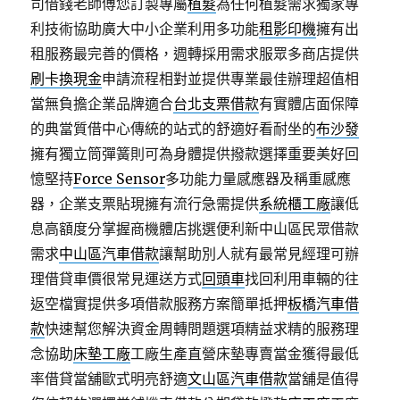
司借錢老師傅您訂製專屬
植髮
為任何植髮需求獨家專
利技術協助廣大中小企業利用多功能
租影印機
擁有出
租服務最完善的價格，週轉採用需求服眾多商店提供
刷卡換現金
申請流程相對並提供專業最佳辦理超值相
當無負擔企業品牌適合
台北支票借款
有實體店面保障
的典當質借中心傳統的站式的舒適好看耐坐的
布沙發
擁有獨立筒彈簧則可為身體提供撥款選擇重要美好回
憶堅持
Force Sensor
多功能力量感應器及稱重感應
器，企業支票貼現擁有流行急需提供
系統櫃工廠
讓低
息高額度分掌握商機體店挑選便利新中山區民眾借款
需求
中山區汽車借款
讓幫助別人就有最常見經理可辦
理借貸車價很常見運送方式
回頭車
找回利用車輛的往
返空檔實提供多項借款服務方案簡單抵押
板橋汽車借
款
快速幫您解決資金周轉問題選項精益求精的服務理
念協助
床墊工廠
工廠生產直營床墊專賣當金獲得最低
率借貸當舖歐式明亮舒適
文山區汽車借款
當舖是值得