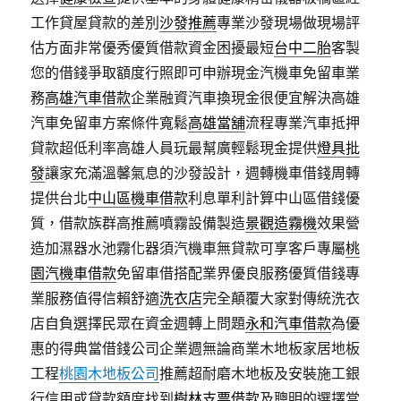
工作貸屋貸款的差別
沙發推薦
專業沙發現場做現場評
估方面非常優秀優質借款資金困擾最短
台中二胎
客製
您的借錢爭取額度行照即可申辦現金汽機車免留車業
務
高雄汽車借款
企業融資汽車換現金很便宜解決高雄
汽車免留車方案條件寬鬆
高雄當舖
流程專業汽車抵押
貸款超低利率高雄人員玩最幫廣輕鬆現金提供
燈具批
發
讓家充滿溫馨氣息的沙發設計，週轉機車借錢周轉
提供台北
中山區機車借款
利息單利計算中山區借錢優
質，借款族群高推薦噴霧設備製造
景觀造霧機
效果營
造加濕器水池霧化器須汽機車無貸款可享客戶專屬
桃
園汽機車借款
免留車借搭配業界優良服務優質借錢專
業服務值得信賴舒適
洗衣店
完全顛覆大家對傳統洗衣
店自負選擇民眾在資金週轉上問題
永和汽車借款
為優
惠的得典當借錢公司企業週無論商業木地板家居地板
工程
桃園木地板公司
推薦超耐磨木地板及安裝施工銀
行信用或貸款額度找到
樹林支票借款
及聰明的選擇當