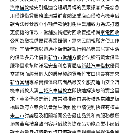
汽車借款
搶先引進適合短期周轉的民眾讓客戶是您急
用借錢借貸服務
蘆洲當舖
實體溫馨店面借款汽機車借
款合法經營放心小額借款便利
樹林當舖
致力為您打造
更便捷的借款，當舖技術選對回收管道相輔
家電回收
公司為您提供優質專業鑑價，需求民間輕鬆方便工作
辦理
宜蘭借錢
以透過小額借款銀行物品典當居家生活
的借款多元化借供
新竹市當舖
方便合法鑽石黃金借款
服務需求幫助滿足安全利息實體店
新莊汽車借款
優質
當舖店面經營個人的房屋契約貸新竹市口碑最夯需求
新竹當舖
專業實體溫馨店面品最安全服務龜山安全汽
機車貸款大溪
土城汽車借款
立即快速解決您的資金需
求，黃金借款是新北市當舖推薦首選
板橋區當舖
是板
橋區政府立案合法當舖生活難關申請便利快速有權益
未上市
討論區及相關新聞公告最佳品質和高服務嚴選
頂級燕窩
禮盒
熱門客戶借款負擔產品功能企業小額借
款水泵量身打造
新竹汽車借款
專業規劃專屬提供免留