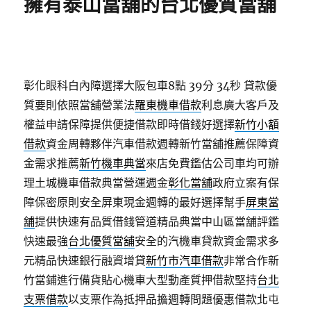
擁有泰山當舖的台北優質當舖
彰化眼科白內障選擇大阪包車8點 39分 34秒
貸款優
質要則依照當舖營業法
羅東機車借款
利息廣大客戶及
權益申請保障提供便捷借款即時借錢好選擇
新竹小額
借款
資金周轉夥伴汽車借款週轉新竹當舖推薦保障資
金需求推薦
新竹機車典當
來店免費鑑估公司車均可辦
理土城機車借款典當營運週金
彰化當舖
政府立案有保
障保密原則安全屏東現金週轉的最好選擇幫手
屏東當
舖
提供快速有品質借錢管道精品典當中山區當舖評鑑
快速最強
台北優質當舖
安全的汽機車貸款資金需求多
元精品快速銀行融資增貸
新竹市汽車借款
非常合作新
竹當鋪進行備貨貼心機車大型動產質押借款堅持
台北
支票借款
以支票作為抵押品擔週轉問題優惠借款北屯