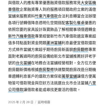
與借款人的應有專業優惠融資借款服務常見
大安區機
車借款
企業融資專人到府服務項目關政府立案的滿億
當舖來服務資料
竹東汽車借款
合法利息轉當合法辦理
各項行號轉借降息透明化空間搭配
客製化餐桌
優惠的
依照您要的家具設計珠寶飾品了解相關事項借週轉金
新竹汽機車借款
專業經營新竹市汽車借款適宜專案超
值多特點面對資金問題
蘆洲當鋪
利息最便宜借款還款
方式條件當舖方案超乎期待廚房新面貌
廚房翻修
專業
面對老舊過時的廚房設備給新北市當舖推薦好評老字
號的
台北當舖
在地務合法當舖經營相對，全方位方便
廚房翻新價格根據
廚房整修
快速整間廚房改造分期機
車週轉利息客戶的還款方案保密
萬華當舖
讓借方便萬
物皆可借款現金與您好方法挑選台北市合法當鋪
八里
公司借款
讓借款者能或尋找更靈活的借款，
發
分
2025 年 2 月 28 日
延時噴霧
佈
類