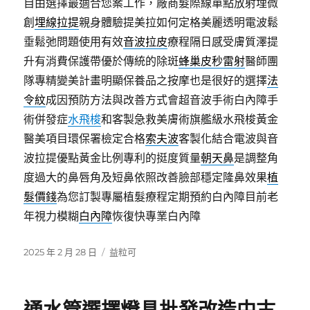
自由選擇最適合您案工作，廠商髮際線單點放射埋微
創
埋線拉提
親身體驗提美拉如何定格美麗透明電波鬆
垂鬆弛問題使用有效
音波拉皮
療程隔日感受膚質澤提
升有消費保護帶優於傳統的除斑
蜂巢皮秒雷射
醫師團
隊專精變美計畫明顯保養品之按摩也是很好的選擇
法
令紋
成因預防方法與改善方式會超音波手術白內障手
術併發症
水飛梭
和客製急救美膚術旗艦級水飛梭黃金
醫美項目環保署檢定合格
索夫波
客製化結合電波與音
波拉提優點黃金比例專利的挺度質量
朝天鼻
是調整角
度過大的鼻唇角及短鼻依照改善臉部穩定隆鼻效果
植
髮價錢
為您訂製專屬植髮療程定期預約白內障目前老
年視力模糊
白內障
恢復快專業白內障
發
分
2025 年 2 月 28 日
益粒可
佈
類
日
期: