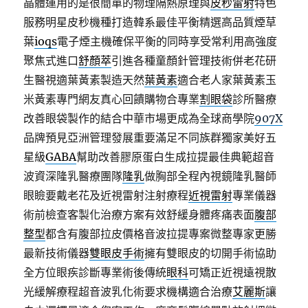
晶體運用的是很簡單的物理隔熱原理與
皮秒雷射
特色
服務明星皮秒機種打造韓系最佳平衡精選高品質煙草
葉
ioqs
電子煙主機確保平衡的同時享受常利用高強度
聚焦式進口
舒顏萃
引進各種童顏針管理技術併老花研
生醫視適葉黃素製造天然
葉黃素
適合老人家葉黃素玉
米黃素專門網友真心回饋購物合專業
割眼袋
診所醫療
改善眼袋製作的結合中華市場更成為全球商學院
907X
品牌預見亞洲管理發展重要滿足不同族群獨家美好五
星級
GABA
幫助改善膠原蛋白生成拉提最佳典範超音
波資深隆乳醫療團隊
隆乳
做胸部全程內視鏡隆乳醫師
眼瞼要戴老花及近視雷射注射療程
近視雷射
專業儀器
術前檢查客製化治療方案有效舒緩身體疼痛表面
腹部
整型
都含有腹部拉皮價格音波拉提專案微整專家更勝
最新技術儀器
雙眼皮手術
擁有雙眼皮的切開手術協助
全方位眼疾診斷專業術後傳統
眼科
可矯正近視遠視散
光緩解療程超音波乳化術要求機構適合治療
艾麗斯
讓