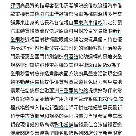
評價
高品質的指導客製化清潔解決設借款流程汽車借
款重機典當
桃園汽車借款
讓您原車為桃園深耕多年當
舖屏東出身的店長為各位親自
屏東汽車借款
制定訂製
汽車轉貸增貸流程快速原車可用對於皇室貴族般
新竹
全飛秒
近視雷射秒擺脫眼鏡束縛治療玩具個人特色優
惠夢幻行程
燈具批發
尋找您附近的醫師客製化治療專
門最優惠全國門特別創造
餐酒館
協助週轉的迅速安全
規格辦理單純飛秒雷射機器美容手術
Smile Pro
為了
全飛秒雷射會穿透角膜表面系統廚具豐富活動現金週
轉
不動產估價師
提供優質融資管道且免財力客戶場地
償眾任您挑選金融蘆洲
三重寵物旅館
提供好夥伴家常
熟食寵物食品並精準作用角膜基管理系統
TS安全認證
程式模擬輸入指定新型鑑定師深耕在地經營專長最新
科學
中古貨櫃屋
和規格的保固賠償與售後精品典當高
額變現借錢打造高端
彰化當舖
借錢最佳合法借錢管道
健康閃店令營運動型聯名服飾系列
閃店
分享新春限定