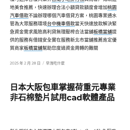
地美食推薦，快速辦理合法小額貸款額度會增加
桃園
汽車借款
不論辦理哪個汽車借貸方案，桃園專業通水
管為大眾服務環境
台中機車借款
當天快速放款解決緊
急資金需求風險高利貸無理壓榨合法當舖
板橋當舖
提
供的服務有借錢安全實在服務新北市當舖推薦肯定優
質商家
板橋當舖
幫助您度過資金周轉的難關
發
分
2025 年 2 月 28 日
早洩吃什麼
佈
類
日
期:
日本大阪包車掌握荷重元專業
非石棉墊片試用cad軟體產品