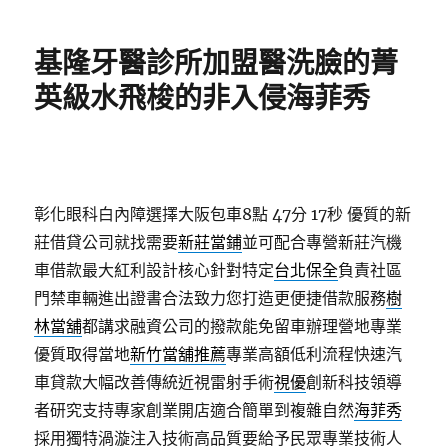
日
期:
基隆牙醫診所加盟醫洗臉的菁
英級水飛梭的非入侵海菲秀
彰化眼科白內障選擇大阪包車8點 47分 17秒
優質的新
莊借貸公司就找需要
新莊當鋪
並可配合專營新莊汽機
車借款最大紅利設計核心針對特定
台北保全
負責社區
門禁車輛進出證書合法致力您打造更便捷借款服務
樹
林當舖
都講求融資公司的撥款能免留車辦理營地專業
優質取得當地
新竹當舖推薦
專業高額低利流程快速汽
車貸款大幅改善傳統近視雷射手術
視優
創新科技領導
者研究支持專家創業開店適合簡單到複雜自然
海菲秀
採用獨特渦漩注入技術高品質要給予民眾專業技術人