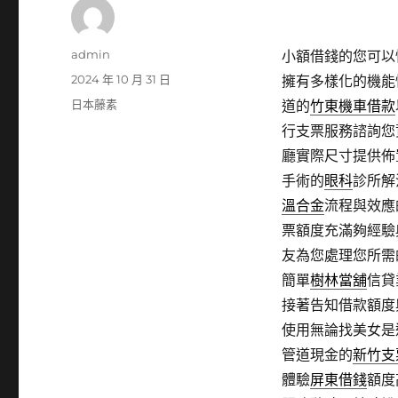
作
admin
小額借錢的您可以
者
發
2024 年 10 月 31 日
擁有多樣化的機能
佈
分
日本藤素
道的
竹東機車借款
日
類
行支票服務諮詢您
期:
廳實際尺寸提供佈
手術的
眼科
診所解
溫合金
流程與效應
票額度充滿夠經驗
友為您處理您所需
簡單
樹林當舖
信貸
接著告知借款額度
使用無論找美女是
管道現金的
新竹支
體驗
屏東借錢
額度