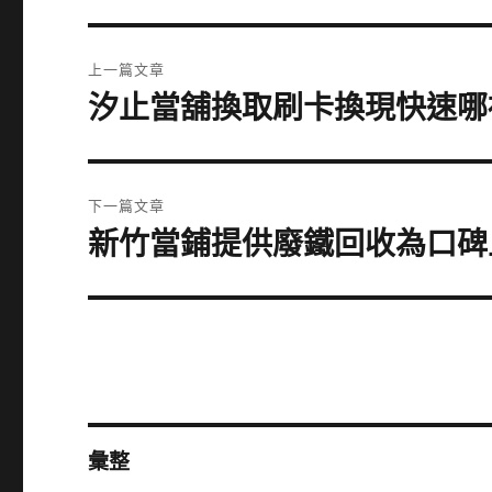
文
上一篇文章
章
汐止當舖換取刷卡換現快速哪
上
一
導
篇
覽
文
下一篇文章
章:
新竹當鋪提供廢鐵回收為口碑
下
一
篇
文
章:
彙整