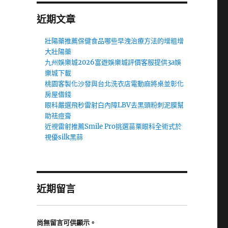
近期文章
壯陽藥推薦保健食品哪些早洩治療方法的增粗增
大壯陽藥
九州娛樂城2026富遊娛樂城評價客服提供3a娛
樂城下載
桃園客製化沙發與台北洗衣店電動麻將桌並彰化
房屋借錢
眼科嚴選飛秒雷射白內障LBV去黑頭粉刺泥膜幫
助祛痘膏
近視雷射推薦Smile Pro挑選苗栗眼科全術式於
視優silk黑蒜
近期留言
尚無留言可供顯示。