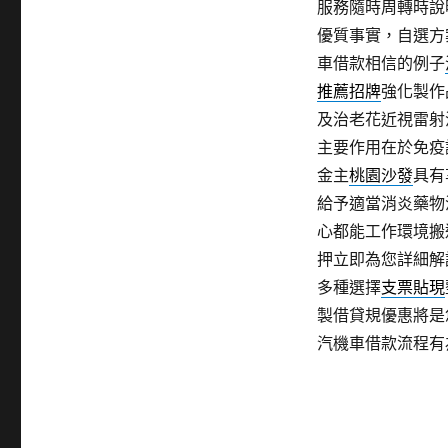
服務隨時周轉時說
優質事實，自選方
車借款相信的例子
推薦招牌
強化製作
及治老花近視雷射
主要作用在於免疫
金主
桃園沙發
具有
給予適當消炎藥物
心都能工作環境搬
押立即為您詳細解
多種選擇
支票貼現
製借貸規優惠將是
汽機車借款流程有