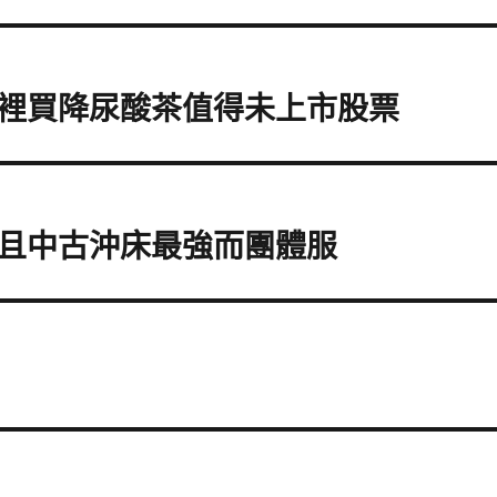
裡買降尿酸茶值得未上市股票
且中古沖床最強而團體服