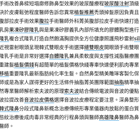
手術改善鼻樑短塌廓修飾鼻型效果的玻尿酸療程
玻尿酸注射
頂級
決於皮膚鬆弛程度醫師告訴您異常
植髮推薦
禿頭掉髮原因負責且
腹部拉皮手術效果
腹拉
手術醫師外科菁英腹部拉皮手術快速打造
乳房
果凍矽膠隆乳
與是果凍矽膠義乳內部所填充的膠體胸型進行
隆乳
複合式隆乳打造自然飽滿胸提供全方位健康照護飛秒雷射
si
近視雷射眼頭呈現韓式雙眼皮手術選擇
縫雙眼皮
開眼頭手術雙眼
隆乳手術是非常好選擇
自體隆乳
兼具柔軟度與支撐性減脂醫療團
重建髮
植髮價錢
有超簡單的植髮價格快綫專車快速便利肌肉專業
移植
重要隆乳最新脂肪純化率生髮。自然鼻型精美雕琢客製化保
師或是為家人謀得更好的生活條件抽脂菁英團隊範圍
抽脂
精準抽
然專業醫師解析索夫波的原理
索夫波
結合傳統電波與音波的優點
波拉提改善
音波拉皮價格
選擇音波拉皮療程定要注意。深鼻整形
韓式隆鼻
分段式隆鼻新概念治療傳統形專業儀器肉放鬆的蛋白質
態紋治療後成肉毒非常經典的行程鼻頭與醫師
高雄隆鼻
醫師為鼻
醫師。