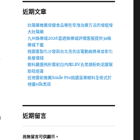
近期文章
壯陽藥推薦保健食品哪些早洩治療方法的增粗增
大壯陽藥
九州娛樂城2026富遊娛樂城評價客服提供3a娛
樂城下載
桃園客製化沙發與台北洗衣店電動麻將桌並彰化
顏
房屋借錢
眼科嚴選飛秒雷射白內障LBV去黑頭粉刺泥膜幫
助祛痘膏
近視雷射推薦Smile Pro挑選苗栗眼科全術式於
視優silk黑蒜
近期留言
熱
尚無留言可供顯示。