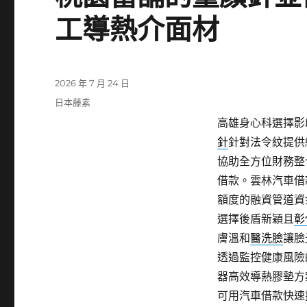
工導熱介面材
發
2026 年 7 月 24 日
佈
分
日本藤素
日
類
高雄身心科選擇影印
期:
針
針對法令紋提供
協助全方位財務整
借款。雲林汽車借
額度的融資管道資
選擇後盾新穎且
彰
膚溫和
醫洗臉
讓臉
透過監控健康風險
器高效導熱膠墊方
可用汽車借款快速