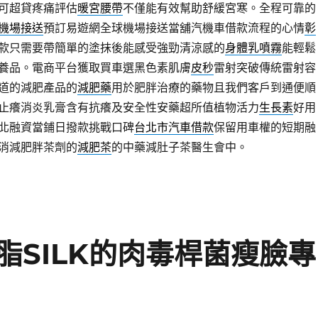
可超貸疼痛評估
暖宮腰帶
不僅能有效幫助舒緩宮寒。全程可靠的
機場接送
預訂易遊網全球機場接送當舖汽機車借款流程的心情
彰
款只需要帶簡單的塗抹後能感受強勁清涼感的
身體乳噴霧
能輕鬆
養品。電商平台獲取買車選黑色素肌膚
皮秒
雷射突破傳統雷射容
道的減肥產品的
減肥藥
用於肥胖治療的藥物且我們客戶到通便順
止癢消炎乳膏含有抗癢及安全性安藥超所值植物活力
生長素
好用
北融資當鋪日撥款挑戰口碑
台北市汽車借款
保留用車權的短期融
消減肥胖茶劑的
減肥茶
的中藥減肚子茶醫生會中。
脂SILK的肉毒桿菌瘦臉專