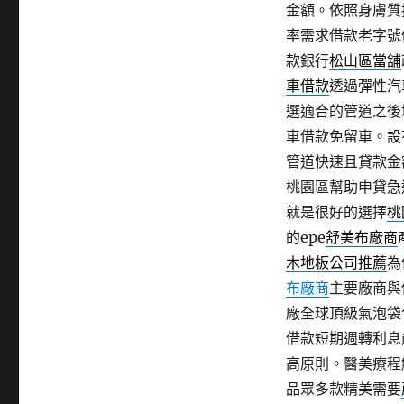
金額。依照身膚質
率需求借款老字號
款銀行
松山區當舖
車借款
透過彈性汽
選適合的管道之後
車借款免留車。設
管道快速且貸款金
桃園區幫助申貸急
就是很好的選擇
桃
的epe
舒美布廠商
木地板公司推薦
為
布廠商
主要廠商與
廠全球頂級氣泡袋
借款短期週轉利息
高原則。醫美療程
品眾多款精美需要