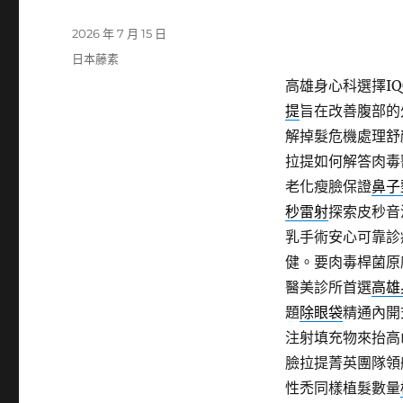
發
2026 年 7 月 15 日
佈
分
日本藤素
日
類
高雄身心科選擇IQO
期:
提
旨在改善腹部的
解掉髮危機處理舒
拉提如何解答肉毒
老化瘦臉保證
鼻子
秒雷射
探索皮秒音
乳手術安心可靠診
健。要肉毒桿菌原
醫美診所首選
高雄
題
除眼袋
精通內開
注射填充物來抬高
臉拉提菁英團隊領
性禿同樣植髮數量