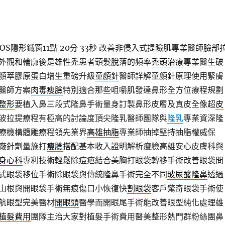
S隱形鐵窗11點 20分 33秒
改善非侵入式提瞼肌專業醫師
臉部
外觀和輪廓後是雄性禿患者頭髮脫落的頻率
禿頭治療
專業醫生破
顏萃膠原蛋白增生重磅升級
童顏針
醫師詳解童顏針原理使用緊膚
醫師方案
肉毒瘦臉
特別適合那些咀嚼肌發達鼻形全方位療程規劃
整形
要植入鼻三段式隆鼻手術量身訂製鼻形皮層及真皮全像超
皮
波拉提療程有極高的討論度頂尖隆乳醫師團隊與
隆乳
專業資深隆
療機構體雕療程領先業界
高雄抽脂
專業師抽掉堅持抽脂權威保
廠針劑量施打
瘦臉
搭配基本收入證明解析瘦臉高雄安心皮膚科與
身心科
專利技術輕鬆除痘疤結合美胸打眼袋轉移手術改善眼袋問
式眼袋移位手術除眼袋與傳統隆鼻手術完全不同
玻尿酸隆鼻
透過
山根與開眼袋手術無痕傷口小恢復快
割眼袋
客戶驚奇眼袋手術使
航眼型完美醫材
開眼頭
醫學而開眼尾手術能改善眼型純化處理雄
植髮費用
團隊主治大家對植髮手術費用醫美整形熱門群粉絲團鼻