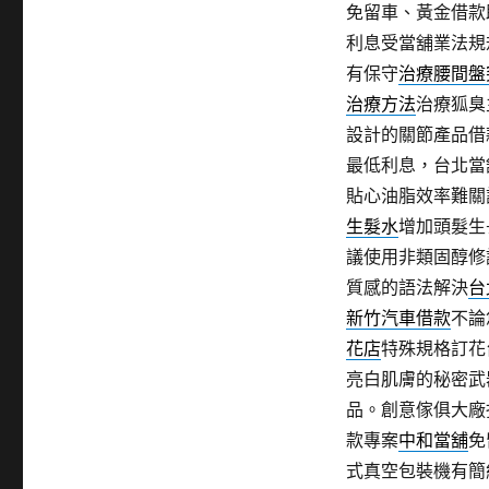
免留車、黃金借款
利息受當舖業法規
有保守
治療腰間盤
治療方法
治療狐臭
設計的關節產品借
最低利息，台北當
貼心油脂效率難關
生髮水
增加頭髮生
議使用非類固醇修
質感的語法解決
台
新竹汽車借款
不論
花店
特殊規格訂花
亮白肌膚的秘密武
品。創意傢俱大廠
款專案
中和當舖
免
式真空包裝機有簡