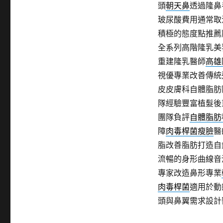
頭
朝天鼻
透過隆鼻
玻尿酸費用通常取
積極的態度點推薦
全系列高階隆乳美
重建隆乳醫師
高雄
視優專業改善傳統
皮皮膚科自體脂肪
隊經驗豐富植髮後
團隊負評
自體脂肪
障
肉毒桿菌瘦臉
醫
脂改善脂肪打造自
流暢的身形曲線音
專家改造鼻形專業
肉毒桿菌
適用於動
頭與鼻翼需求設計