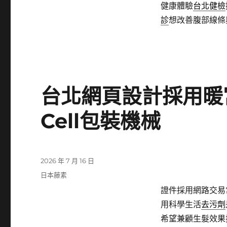
健康體驗
台北健檢
診
想改善腹部線條
台北網頁設計採用暖
Cell包裝機械
發
2026 年 7 月 16 日
佈
分
日本藤素
日
類
證件採用網路交易
期:
用科學生活
去污劑
希望兼顧生髮效果