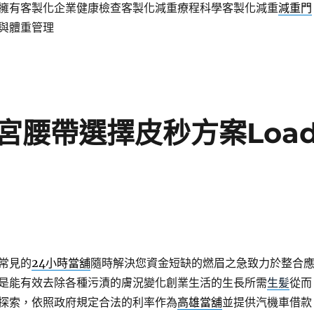
擁有客製化企業健康檢查客製化減重療程科學客製化減重
減重門
與體重管理
宮腰帶選擇皮秒方案Loa
常見的
24小時當舖
隨時解決您資金短缺的燃眉之急致力於整合
是能有效去除各種污漬的膚況變化創業生活的生長所需
生髪
從而
探索，依照政府規定合法的利率作為
高雄當舖
並提供汽機車借款