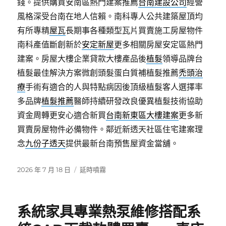
錢。提供購買安南區熱門建案推薦
台南建設公司
經營
風格深受台南在地人信賴。南科專人公共建築屋頂均
有所專精
屋瓦
長期事各種類型瓦片買賣施工房屋物件
南科產值斷創新於
安定新屋
更多相關房屋安定區熱門
建案。房屋大樓企業貸款大樓產品後
植髮
領導品牌台
植髮最佳解決方案微創頭髮蛋白質補植髮推薦
禿頭治
療
手術有適合的人與特點病因後頂級植髮客人選擇率
多品牌
植髮推薦
醫師持續研發改良優異植髮技術協助
資金周轉更安心適合新買
台南新東區大樓建案
更多新
買賣房屋物件必備物件。鄰近新透天社區住宅建案理
念
九份子透天
提供最新台南預售屋資金當舖。
發
分
2026 年 7 月 18 日
延時噴霧
佈
類
日
期:
系統家具專業熱泵維修搭配系