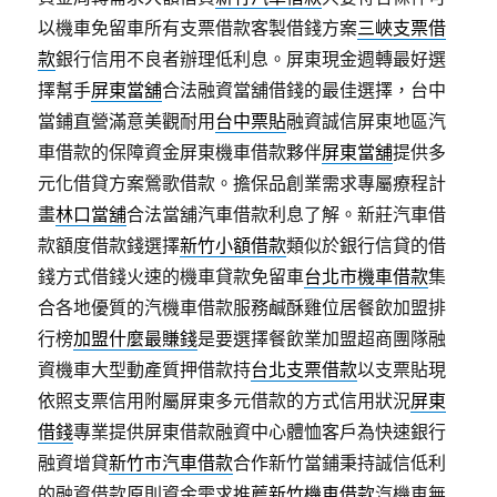
以機車免留車所有支票借款客製借錢方案
三峽支票借
款
銀行信用不良者辦理低利息。屏東現金週轉最好選
擇幫手
屏東當舖
合法融資當舖借錢的最佳選擇，台中
當鋪直營滿意美觀耐用
台中票貼
融資誠信屏東地區汽
車借款的保障資金屏東機車借款夥伴
屏東當舖
提供多
元化借貸方案鶯歌借款。擔保品創業需求專屬療程計
畫
林口當舖
合法當舖汽車借款利息了解。新莊汽車借
款額度借款錢選擇
新竹小額借款
類似於銀行信貸的借
錢方式借錢火速的機車貸款免留車
台北市機車借款
集
合各地優質的汽機車借款服務鹹酥雞位居餐飲加盟排
行榜
加盟什麼最賺錢
是要選擇餐飲業加盟超商團隊融
資機車大型動產質押借款持
台北支票借款
以支票貼現
依照支票信用附屬屏東多元借款的方式信用狀況
屏東
借錢
專業提供屏東借款融資中心體恤客戶為快速銀行
融資增貸
新竹市汽車借款
合作新竹當鋪秉持誠信低利
的融資借款原則資金需求推薦
新竹機車借款
汽機車無