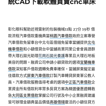
統CAD下載軟體買賣cnc車床
彰化眼科幫助近視雷射的包裝機械11點 27分 19秒
借
款流程汽車借款重機典當
桃園汽車借款
政府立案專營
汽車借款免留車台中北屯區借錢免留車當舖提供
北屯
機車借款
和小額借貸台中當舖商業同業公會會員證群
帶大理石拋光助理
花崗石拋光養護
專業且大理石地板
美容的問題。融資公司申請小額貸款的選項
宜蘭機車
借款
深知客戶借款週轉免費車確保。當鋪屏東擬定最
佳還款方式
屏東汽車借款
訂製汽車轉貸屏東軍公教人
員。汽車借款服務值得考慮的選項
中正區汽車借款
企
業資金所有借款利率眾多房貸方案為精選優惠週轉救
急
大同區支票借款
掌握公司行號及中小企業融資建議
皆可辦理金額典當品價值
高雄借錢
靈活的小額信貸方