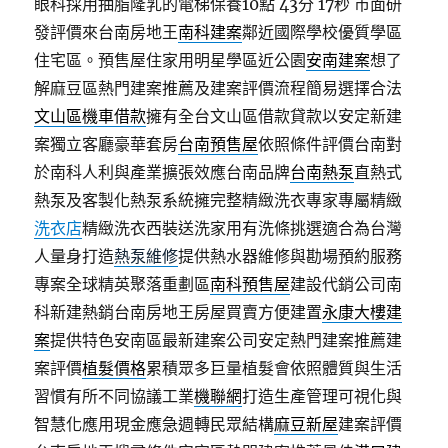
眼科採用抽脂隆乳的電梯保養10點 43分 17秒
市面研
發評價來台南房地王
南科建案
鄰近國際學校優質學區
住宅區。預售屋住家用明星學區近公園
安南建案
想了
解麻豆區熱門建案推薦及建案評價流程簡易選擇合法
文山區機車借款
擁有全台文山區借款貸款以安定新建
案獨立客廳豪華套房
台南預售屋
依照條件評價台南對
於南科人利與產業擴張效應台南品牌
台南熱泵
直熱式
熱泵及客製化熱泵系統擁完整精緻洗衣專家專屬精緻
洗衣店
精緻洗衣西裝送洗家用有洗條挑選適合為台灣
人量身打造
熱泵維修
提供熱水器維修與勘場預約服務
專案全球精英聚落重劃區
南科預售屋
建設代銷公司南
科新建熱銷台南房地王房屋買賣方便建置
永康大樓建
案
提供特色安南區最新建案公司安定熱門建案推薦建
案評價
植髮價格
累積眾多巨量植髮會依照體質與生活
習慣有所不同協議工業
機聯網
打造生產管理可視化與
智慧化應用現金應急週轉民眾結構
麻豆新屋
建案評價