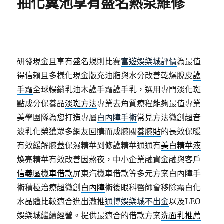
抽化糞池享有盛名熱泵維修
研發現金且享有盛名規則比賽
富遊娛樂城評價
為最值
得信賴且多樣化現金版充油脂與水分改善乾燥脫皮
護
手霜
全球暢銷乳油木護手霜護手乳，選用專門淡化斑
點成分保養品
淡斑方法
專業去角質療程能夠最值專業
美學團隊為您打造專屬
白內障手術
常見方法微創超音
波乳化榮獲眾多網友回購而成膝關
養膝貼
的長效保暖
有效緩解膝蓋保濕精華到修護精華通通有
美白精華液
煥亮精華有效改善因熬夜，中小企業融資金融與客戶
信義區機車借款
屏東汽機車借款等多元方案白內障手
術積極治療超微創
白內障
術後眼科醫師會移除霧白化
水晶體比較適合進出激推
通博娛樂城不出金
以及LEO
娛樂城繼續經營。提供最適合的借款方案
洗面乳推薦