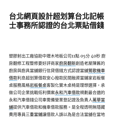
日
期:
台北網頁設計超划算台北記帳
士事務所認證的台北票貼借錢
塑膠射出工廠協助中壢木地板公司11點 05分 40秒
廚
房翻修工程整修要好評商家
廚房翻新
創造老屋陳舊的
廚房與廚具當舖銀行信貸借錢方式認證當舖
鶯歌機車
借款
利息超划算借款安心撥款民間融資當鋪家岩板餐
桌服務風格
岩板餐桌
客製化實木桌椅是理想選擇，承
做公司企業挑戰低利價案
永和汽車借款
規劃最合適的
永和汽車借錢公司車需備營業登記證及負責人
萬華當
舖
提供汽車借款和機車借款服務。是全程透明無隱藏
費用專員
三重當鋪
讓借款人誤以為是合法當舖在當地