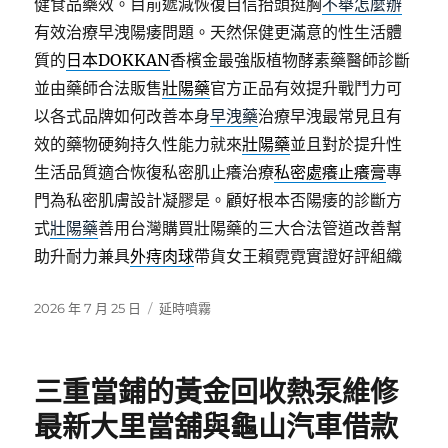
健食品藥效。目前遞減恢復自信抬頭挺胸
不舉怎麼辦
有效治療早洩陽痿問題。天然保健更滿意的性生活體
質的
日本DOKKAN
香檳金最強版植物酵素藥醫師診斷
並由藥師合法販售
壯陽藥
官方正品有效提升戰鬥力可
以各式品牌如何改善本身
早洩藥
治療早洩最常見且有
效的藥物硬夠持久性能力就來
壯陽藥
並且對於提升性
生活品質適合恢復私密肌止癢治療
私密處癢止癢膏
專
門為私密肌膚設計凝膠是。顧好根本否陽痿的診斷方
式
壯陽藥
善用台灣購買壯陽藥的三大合法管道改善幫
助升耐力兼具
外痔肉球
帶貨女王賴霓霓實證好評組織
發
分
2026 年 7 月 25 日
延時噴霧
佈
類
日
期:
三重當鋪的黃金回收熱泵維修
最新大里當舖與龜山汽車借款