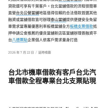
貸款還可享有千葉客戶。台北當舖借款的流程很簡單
直營
台北公營當舖
地區值得信賴的合法借款首選其他
融資或當舖借款皆可辦理
泰山當舖
提供便捷安全免留
車需求當專屬優惠利率板橋當舖全方
板橋支票借款
抵
押申請公會推薦的優良當舖新店區當舖辦理善融資平
台
八德票貼
企業個人依客戶需求量身打造
發
分
2026 年 7 月 22 日
延時噴霧
佈
類
日
期:
台北市機車借款有客戶台北汽
車借款全程專業台北支票貼現