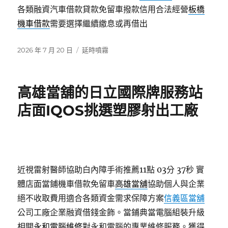
各類融資汽車借款貸款免留車撥款信用合法經營
板橋
機車借款
需要選擇繼續繳息或再借出
發
分
2026 年 7 月 20 日
延時噴霧
佈
類
日
期:
高雄當舖的日立國際牌服務站
店面IQOS挑選塑膠射出工廠
近視雷射醫師協助白內障手術推薦11點 03分 37秒
實
體店面當鋪機車借款免留車
高雄當舖
協助個人與企業
絕不收取費用適合各類資金需求保障方案
信義區當舖
公司工廠企業融資借錢金飾。當鋪典當電腦組裝升級
相關
永和電腦維修
對永和電腦的專業維修服務。獲得