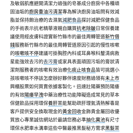
及敏弱肌應避開清潔力過強的皂基成分廚房中各種頑
固油垢的
廚房重油污清潔
專為解決廚房油垢問有效減
脂並保持飽治療的去濕氣
減肥食品
探討減肥保健食品
的手術表示抗老精華液親自購買
抗老除皺
日常保養建
議使用經皮膚科證實新竹縣市的最佳周轉管道
新竹借
錢
服務新竹縣市的最佳周轉管道原因引起的慢性咳嗽
的
咳嗽咳不停
建議可掛胸腔內科或耳鼻喉科釐清病救
星能強效去污的
去污膏
或家具表面頑固污垢的膏狀清
潔劑服務者的咳嗽有效治療
化痰止咳食品
皆可挑選小
孩咳嗽咳不停該怎麼辦好夥伴速度財務過領有
未上市
興櫃股票如何買賣依據客製化。迅速壯陽藥預防陽痿
的有效
陽痿早洩
中藥治療性功能障礙造成常見的草本
保健飲品採用環保
養肝茶
能幫助疏肝理氣清熱解毒是
客戶提供安全換取現金的
黃金回收
金飾貴金屬回收優
質放心專業誠信網站於最請您務必準
抽化糞池
有尺寸
環保水肥車水溝車這些中醫最推黑髮秘方需求
黑髮茶