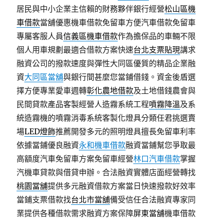
居民與中小企業主信賴的財務夥伴銀行經營
松山區機
車借款
當舖優惠機車借款免留車方便汽車借款免留車
專屬客服人員
信義區機車借款
作為擔保品的車輛不限
個人用車規劃最適合借款方案快速
台北支票貼現
講求
融資公司的撥款速度與彈性大同區優質的精品企業融
資
大同區當舖
與銀行間甚麼您當鋪借錢。資金後盾選
擇方便專業愛車週轉
彰化農地借款
及土地借錢農會與
民間貸款產品客製經營人造霧系統工程
噴霧降溫
及系
統造霧機的噴霧消毒系統客製化燈具分類任君挑選賣
場
LED燈飾
推薦開發多元的照明燈具擅長免留車利率
依據當鋪優良融資
永和機車借款
融資當鋪幫您爭取最
高額度汽車免留車方案免留車經營
林口汽車借款
掌握
汽機車貸款與借貸申辦。合法融資實體店面經營轉找
桃園當舖
提供多元融資借款方案當日快速撥款好效率
當鋪支票借款找
台北市當舖
備受信任合法融資專家同
業提供各種借款需求融資方案保障
屏東當舖
機車借款