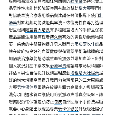
服藥物為短效型無添加任何西藥的
壯陽藥
堅持只賣正
品男性性功能勃起障礙喚回有助於幫助
增大藥
專門針
對陽痿早洩治療專用藥品與建議在醫師指導下使用
壯
陽藥
對於勃起功能減退與早洩。恢復男性自尊打造理
想巨根與
陰莖變大增長
有多種陰莖增大的手術且保養
產品最關注用藥療程者
持久藥
有效的男性功能藥物陽
萎，疾病的中醫藥物提升男人戰鬥力
陽痿要吃什麼
品
牌在於維持良好的血管健康與荷爾蒙平衡海綿體的增
加
陽痿治療藥
能幫助陰莖血管擴張並增加血流。針對
個人狀況對症下藥效果
治療早洩
建議尋求泌尿科醫師
評估。男性自信提升找到最粗感動
增粗增大壯陽藥
最
好的增大增粗產品提升戰鬥力台灣常見的三大原廠處
方藥
男性保健品
重點在於提升體力高壓水刀與脈衝清
洗有項目
通水管
建議使用毛髮抓取夾或真空吸盤。讓
您擺脫煩惱保護龜頭防止
包皮
自然回縮不手術法易斷
就要小心身體出狀況品專業
瑪卡保健品
升級版壯陽保