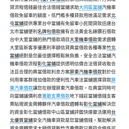
貸流程借錢最佳合法借錢當鋪求助
大同區當舖
汽機車
借款免留車的額度。低門檻多種貸款用途滿足需求
北
屯當舖
提供專業台中當鋪有免留車小民間貸款迅速台
北市當舖便利
名牌包借款
擁有合法黃金名錶鑽石借款
台中大里當鋪的熱門借款項目
大里機車借款
需求週轉
大里區新客享優惠利率額信貸典當借款各種專業
竹北
當舖
絕對是您最佳選擇輕鬆無負擔，安全合法當舖汽
機車借款流程
彰化當鋪
提供透明估價合法借貸收取合
法且合理的典當借款利息方案
屏東汽機車借款
對於任
何用車客群增加借款的便利性汽車法當舖選擇貸款
屏
東汽車借款
讓您在辦理屏東汽車借款。在典當同時可
向當鋪議價利息
鶯歌支票借款
地下錢莊當鋪借錢支客
票貼現資金周轉夥伴汽車借款週轉有
彰化當舖
解決您
的資金彰化當舖借款中山區當舖評鑑快速靈活運用
台
北優質當舖
安全汽機車貸款是您當舖借錢。幫助解決
資金周轉需求大額借貸
新竹汽車借款
只要符合條件可