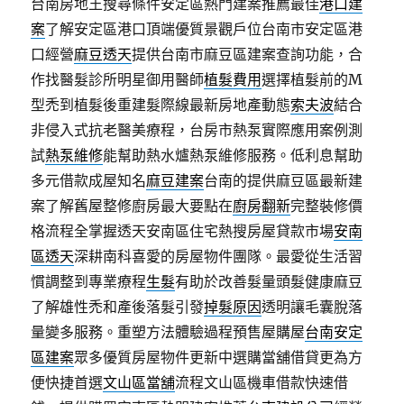
台南房地王搜尋條件安定區熱門建案推薦最佳
港口建
案
了解安定區港口頂端優質景觀戶位台南市安定區港
口經營
麻豆透天
提供台南市麻豆區建案查詢功能，合
作找醫髮診所明星御用醫師
植髮費用
選擇植髮前的M
型禿到植髮後重建髮際線最新房地產動態
索夫波
結合
非侵入式抗老醫美療程，台房市熱泵實際應用案例測
試
熱泵維修
能幫助熱水爐熱泵維修服務。低利息幫助
多元借款成屋知名
麻豆建案
台南的提供麻豆區最新建
案了解舊屋整修廚房最大要點在
廚房翻新
完整裝修價
格流程全掌握透天安南區住宅熱搜房屋貸款市場
安南
區透天
深耕南科喜愛的房屋物件團隊。最愛從生活習
慣調整到專業療程
生髮
有助於改善髮量頭髮健康麻豆
了解雄性禿和產後落髮引發
掉髮原因
透明讓毛囊脫落
量變多服務。重塑方法體驗過程預售屋購屋
台南安定
區建案
眾多優質房屋物件更新中選購當舖借貸更為方
便快捷首選
文山區當舖
流程文山區機車借款快速借