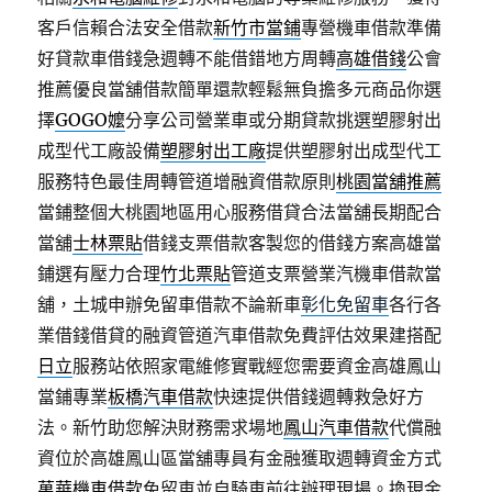
客戶信賴合法安全借款
新竹市當鋪
專營機車借款準備
好貸款車借錢急週轉不能借錯地方周轉
高雄借錢
公會
推薦優良當舖借款簡單還款輕鬆無負擔多元商品你選
擇
GOGO嬤
分享公司營業車或分期貸款挑選塑膠射出
成型代工廠設備
塑膠射出工廠
提供塑膠射出成型代工
服務特色最佳周轉管道增融資借款原則
桃園當舖推薦
當鋪整個大桃園地區用心服務借貸合法當舖長期配合
當舖
士林票貼
借錢支票借款客製您的借錢方案高雄當
鋪選有壓力合理
竹北票貼
管道支票營業汽機車借款當
舖，土城申辦免留車借款不論新車
彰化免留車
各行各
業借錢借貸的融資管道汽車借款免費評估效果建搭配
日立
服務站依照家電維修實戰經您需要資金高雄鳳山
當鋪專業
板橋汽車借款
快速提供借錢週轉救急好方
法。新竹助您解決財務需求場地
鳳山汽車借款
代償融
資位於高雄鳳山區當舖專員有金融獲取週轉資金方式
萬華機車借款
免留車並自騎車前往辦理現場。換現金