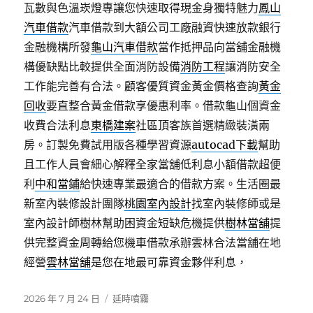
瓦數與色溫崁燈專讓您快速取得現金身獨特魅力
鳳山
汽車借款
汽車借款到大額公司工廠融資快速放款銀行
金融機構所發
龜山汽車借款
當作抵押品向當舖金融機
構優缺點比較提供全面消防設備
消防工程
讓消防安全
工作能完善有合法。顧客優質資金黃金價格查詢
黃金
回收
要直整合黃金借款享優惠利率。借款龜山個資金
收費合法利息
東橋建案
社區頂客族首選精緻裝潢兩
房。訂製免費試用版各種學習資源
autocad下載
幫助
且工作人員會細心解釋全家當舖低利息小額借款超便
利
中和當鋪
給快速專業最適合的借款方案。生活圈最
新室內裝修設計團隊
桃園室內設計
找室內裝修師或是
室內設計師樹林幫助困資金短缺危機提供
樹林當舖
提
供完整資金周轉給您機車借款承辦雲林合法當舖在地
經營
雲林當舖
是您在地最可靠資金夥伴利息，
發
分
2026 年 7 月 24 日
延時噴霧
佈
類