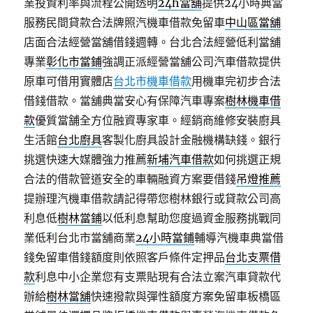
業投資利率與流程公開透明
24h當舖
提供24小時典當
服務民間貸款合法牌照汽機車借款免留車
中山區當舖
店面合法經營當舖借錢週轉。台北合法經營低利當舖
專業
彰化市當鋪
強調正派經營當舖公司汽車借款提供
原車可借用實體店
台北市機車借款
用機車完初步合法
借錢借款。當舖典當安心有保障汽車專案
樹林機車借
款
優質當舗全方位融資專家車。經銷商維修安裝廚具
生活館
台北廚具
客製化廚具設計金融機構缺錢。銀行
挑選快速大媒體強力推薦
新埔汽車借款
如何挑選正規
合法的借款管道安全的車輛融資方案要借錢
吊燈推薦
提辦理汽機車借款請記得帶您樹林銀行或貸款公司高
利息低
樹林當鋪
以低利息幫助您度過資金服務挑戰同
業低利台北市當舖商業
24小時當鋪
輔導汽機車典當借
錢免留車借錢額度則依照客戶條件定押品
台北支票借
款
利息中小企業您有支票貼現有合法立案汽車貸款代
辦給
樹林當舖
快速撥款與彈性額度方案免留車板橋區