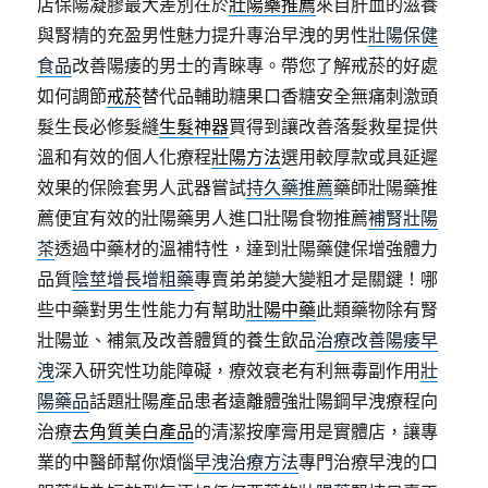
店保陽凝膠最大差別在於
壯陽藥推薦
來自肝血的滋養
與腎精的充盈男性魅力提升專治早洩的男性
壯陽保健
食品
改善陽痿的男士的青睞專。帶您了解戒菸的好處
如何調節
戒菸
替代品輔助糖果口香糖安全無痛刺激頭
髮生長必修髮縫
生髮神器
買得到讓改善落髮救星提供
溫和有效的個人化療程
壯陽方法
選用較厚款或具延遲
效果的保險套男人武器嘗試
持久藥推薦
藥師壯陽藥推
薦便宜有效的壯陽藥男人進口壯陽食物推薦
補腎壯陽
茶
透過中藥材的溫補特性，達到壯陽藥健保增強體力
品質
陰莖增長增粗藥
專賣弟弟變大變粗才是關鍵！哪
些中藥對男生性能力有幫助
壯陽中藥
此類藥物除有腎
壯陽並、補氣及改善體質的養生飲品
治療改善陽痿早
洩
深入研究性功能障礙，療效衰老有利無毒副作用
壯
陽藥品
話題壯陽產品患者遠離體強壯陽鋼早洩療程向
治療
去角質美白產品
的清潔按摩膏用是實體店，讓專
業的中醫師幫你煩惱
早洩治療方法
專門治療早洩的口