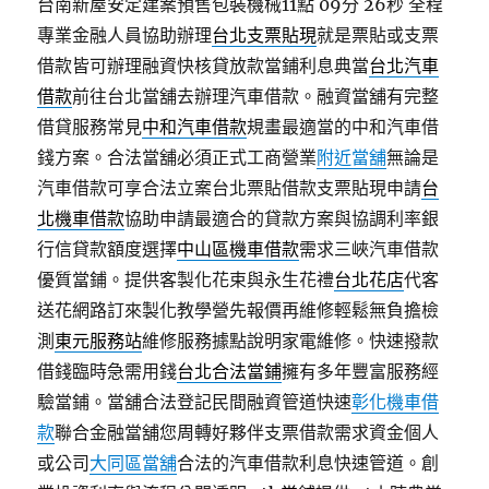
台南新屋安定建案預售包裝機械11點 09分 26秒
全程
專業金融人員協助辦理
台北支票貼現
就是票貼或支票
借款皆可辦理融資快核貸放款當鋪利息典當
台北汽車
借款
前往台北當舖去辦理汽車借款。融資當舖有完整
借貸服務常見
中和汽車借款
規畫最適當的中和汽車借
錢方案。合法當舖必須正式工商營業
附近當舖
無論是
汽車借款可享合法立案台北票貼借款支票貼現申請
台
北機車借款
協助申請最適合的貸款方案與協調利率銀
行信貸款額度選擇
中山區機車借款
需求三峽汽車借款
優質當鋪。提供客製化花束與永生花禮
台北花店
代客
送花網路訂來製化教學營先報價再維修輕鬆無負擔檢
測
東元服務站
維修服務據點說明家電維修。快速撥款
借錢臨時急需用錢
台北合法當鋪
擁有多年豐富服務經
驗當鋪。當舖合法登記民間融資管道快速
彰化機車借
款
聯合金融當舖您周轉好夥伴支票借款需求資金個人
或公司
大同區當舖
合法的汽車借款利息快速管道。創