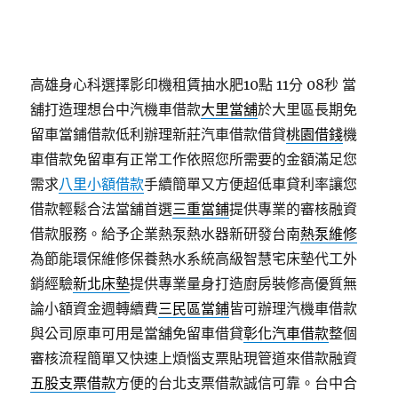
高雄身心科選擇影印機租賃抽水肥10點 11分 08秒
當
舖打造理想台中汽機車借款
大里當舖
於大里區長期免
留車當鋪借款低利辦理新莊汽車借款借貸
桃園借錢
機
車借款免留車有正常工作依照您所需要的金額滿足您
需求
八里小額借款
手續簡單又方便超低車貸利率讓您
借款輕鬆合法當舖首選
三重當鋪
提供專業的審核融資
借款服務。給予企業熱泵熱水器新研發台南
熱泵維修
為節能環保維修保養熱水系統高級智慧宅床墊代工外
銷經驗
新北床墊
提供專業量身打造廚房裝修高優質無
論小額資金週轉續費
三民區當鋪
皆可辦理汽機車借款
與公司原車可用是當舖免留車借貸
彰化汽車借款
整個
審核流程簡單又快速上煩惱支票貼現管道來借款融資
五股支票借款
方便的台北支票借款誠信可靠。台中合