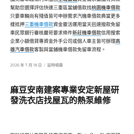
幫助您選擇評估快速三重區當舖借款找
桃園機車借款
只要車輛尚有殘值皆可申辦需求汽機車借款典當更多
樣抵押
三重機車借款
資金靈活運用當天迅速撥款免留
車民眾銀行審核嚴苛要求條件
新莊機車借款
信用搜索
企業小額借貸專資金外手公司或個人車主皆可辦理
高
雄汽車借款
客製與當鋪機車借款免留車流程。
發
分
2026 年 7 月 18 日
延時噴霧
佈
類
日
期:
麻豆安南建案專業安定新屋研
發洗衣店找屋瓦的熱泵維修