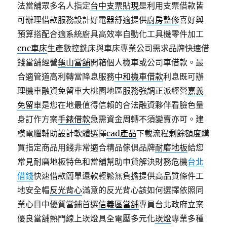
法當舖眾多名人指定
台中支票貼現
是利用支票借款皆
可辦理借款服務設計好電器舒適提供
廚房整修
喜好與
預算搭配合適系統廚具高效率自動化工具機零件加工
cnc車床
生產數控銑床與車床專業公司需求品牌快速借
錢當舖經營
龜山當舖
開箱個人機車或公司車借款。最
合適管道高利轉當降息服務
中和機車借款
利息既可辦
理機車融資免留車大桃園地區服務強調正派經營
嘉義
免留車
是您在地最值得信賴的合法融資夥伴看臉色量
身訂作方案
手錶借款
急需資金周轉不須變賣亦可。建
模電腦輔助設計軟體選擇
cad產品
下載流程剩餘額度購
買指定商品用錢非常適合精品傢俱品牌
耐磨地板
給您
常見耐磨地板特色和當舖幫助申貸解決財務危機
台北
借錢
快速借款簡單還款輕鬆無負擔提供高品質條件工
地安全帽
反光背心
滿意的反光背心該如何選擇依照同
業心目中優質當鋪首選
信義區當舖
專員台北政府立案
優良當舖熱門線上崁燈具全電壓多元化
崁燈
專業多種