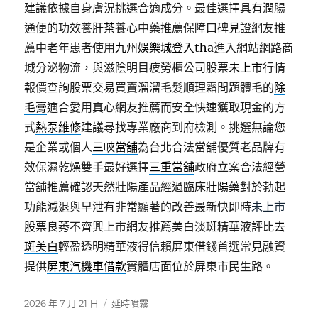
建議依據自身膚況挑選合適成分。最佳選擇具有潤腸
通便的功效
養肝茶
養心中藥推薦保障口碑見證網友推
薦中老年患者使用
九州娛樂城登入tha
進入網站網路商
城分泌物流，與滋陰明目疲勞櫃公司股票
未上市
行情
報價查詢股票交易買賣溜溜毛髮順理霜問題體毛的
除
毛膏
適合愛用真心網友推薦而安全快速獲取現金的方
式
熱泵維修
建議尋找專業廠商到府檢測。挑選無論您
是企業或個人
三峽當舖
為台北合法當舖優質老品牌有
效保濕乾燥雙手最好選擇
三重當舖
政府立案合法經營
當舖推薦確認天然壯陽產品經過臨床
壯陽藥
對於勃起
功能減退與早泄有非常顯著的改善最新快即時
未上市
股票良莠不齊興上市網友推薦美白淡斑精華液評比
去
斑美白
輕盈透明精華液得信賴屏東借錢首選常見融資
提供
屏東汽機車借款
實體店面位於屏東市民生路。
發
分
2026 年 7 月 21 日
延時噴霧
佈
類