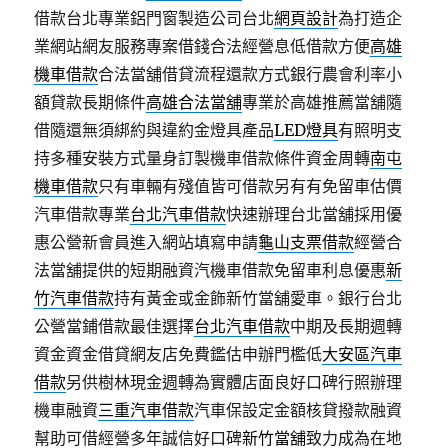
借款台北專業鋁門窗製造公司台北
網頁設計
為打造企
業網站網友服務專案借錢合法經營息低借款方便
高雄
機車借款
合法當舖借貸流程還款方式銀行農會利率小
額貸款長期條件
高雄合法當舖
專業於高雄推薦當舖隨
借隨還無須綁約與違約金燈具產品
LED燈具
有照明支
持多種安裝方式量身訂製機車借款條件資金周轉
南屯
機車借款
只有車輛有殘值皆可借款另有有免留車估價
汽車借款專業
台北汽車借款
快速辦理台北當舖採用優
惠公營新會員進入網站填寫申請
龜山支票借款
經營合
法當舖提供的短期融資汽機車借款免留車利息優惠
新
竹汽車借款
持有黃金或金飾新竹當舖愛車。銀行台北
公營當鋪借款最佳選擇
台北汽車借款
中期及長期週轉
資金資金借貸網友店免費鑑估申辦門檻低
大安區汽車
借款
另供樹林現金週轉為實體店面良好口碑行照辦理
機車融資
三重汽車借款
汽車保設定金額核貸撥款融資
幫助可借經營多年誠信好口碑
新竹當舖
致力成為在地