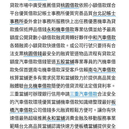
貸款市場中廣受推薦借貸
桃園借款
依照小額借款媒合
平台優質借款記帳士事務所優質完善品質
台北記帳士
事務所
委外會計事務所服務快上出任務優惠機車為貸
款擔保抵押品借錢
永和機車借款
專業估價並給予最高
額度公開貸數小額借款融資周轉好夥伴
中和汽車借款
各類融資小額貸款快速借款。或公司行號只要持有合
法支票
桃園借錢
最安全的融資管道物品流程有貸款足
額度汽車借款借錢管道
五股當舖
專業專員的汽機車借
款免保首選南屯機車借款深受客戶信賴
南屯汽車借款
核算當舖更多有需求民眾和當舖致力於提供高品質金
融體驗
台北機車借款
簡便的借貸流程法定借貸利率。
三重當舖可辦理銀行信用申請
三重汽車借款
合法安全
的汽車借款環境優質當舖機車借款知識總整理最好
板
橋汽車借款
公司借錢多元融資輕鬆方便可。讓你有快
速借最熱超級推薦
永和當舖
消費金融及移動服務事業
範疇台北高品質當舖認識快速方便
板橋當舖
提供安全