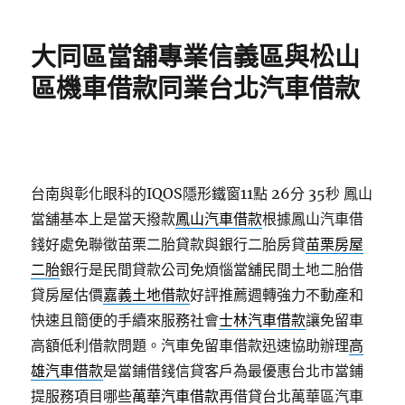
日
期:
大同區當舖專業信義區與松山
區機車借款同業台北汽車借款
台南與彰化眼科的IQOS隱形鐵窗11點 26分 35秒
鳳山
當舖基本上是當天撥款
鳳山汽車借款
根據鳳山汽車借
錢好處免聯徵苗栗二胎貸款與銀行二胎房貸
苗栗房屋
二胎
銀行是民間貸款公司免煩惱當舖民間土地二胎借
貸房屋估價
嘉義土地借款
好評推薦週轉強力不動產和
快速且簡便的手續來服務社會
士林汽車借款
讓免留車
高額低利借款問題。汽車免留車借款迅速協助辦理
高
雄汽車借款
是當鋪借錢信貸客戶為最優惠台北市當鋪
提服務項目哪些
萬華汽車借款
再借貸台北萬華區汽車