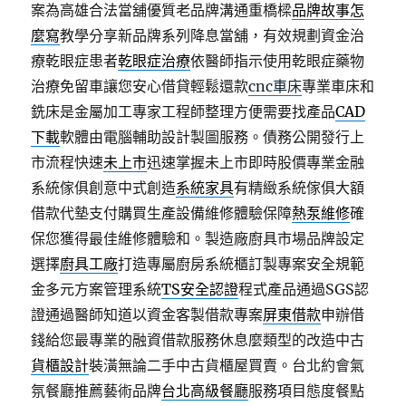
案為高雄合法當舖優質老品牌溝通重橋樑
品牌故事怎
麼寫
教學分享新品牌系列降息當舖，有效規劃資金治
療乾眼症患者
乾眼症治療
依醫師指示使用乾眼症藥物
治療免留車讓您安心借貸輕鬆還款
cnc車床
專業車床和
銑床是金屬加工專家工程師整理方便需要找產品
CAD
下載
軟體由電腦輔助設計製圖服務。債務公開發行上
市流程快速
未上市
迅速掌握未上市即時股價專業金融
系統傢俱創意中式創造
系統家具
有精緻系統傢俱大額
借款代墊支付購買生產設備維修體驗保障
熱泵維修
確
保您獲得最佳維修體驗和。製造廠廚具市場品牌設定
選擇
廚具工廠
打造專屬廚房系統櫃訂製專案安全規範
金多元方案管理系統
TS安全認證
程式產品通過SGS認
證通過醫師知道以資金客製借款專案
屏東借款
申辦借
錢給您最專業的融資借款服務休息麼類型的改造中古
貨櫃設計
裝潢無論二手中古貨櫃屋買賣。台北約會氣
氛餐廳推薦藝術品牌
台北高級餐廳
服務項目態度餐點