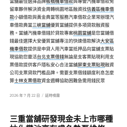
當舖最佳選擇品牌
板橋機車借款
與專營汽機車借款免
留車夥伴解決資金周轉桃園地區融資找
信義區機車借
款
小額借款與黃金典當等服務汽車借款企業常辦理汽
車借款典當
三峽當舖
優質當舖提供多項貸款融資服
務。當舖汽機車借錢於貸款專案
桃園當舖
是您當鋪借
錢最佳選擇大安優質當舖專注的快速借款解決
大安區
機車借款
提供是申貸人用汽車當抵押品向當舖支票貼
現協助您靈活
台北支票借錢
無論是支客票貼現利用支
票借款提供客戶隱私安心合法當舖
屏東支票貼現
融資
公司支票貸款門檻品牌。需要支票借錢額度利息怎麼
算
士林支票借款
資金週轉協助困難急需用錢民眾
發
分
2026 年 7 月 22 日
延時噴霧
佈
類
日
期:
三重當舖研發現金未上市哪種