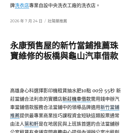
牌
洗衣店
專業自設中央洗衣工廠的洗衣店。
發
分
2026 年 7 月 24 日
壯陽藥推薦
佈
類
日
期:
永康預售屋的新竹當鋪推薦珠
寶維修的板橋與龜山汽車借款
高雄身心科選擇影印機租賃抽水肥10點 00分 55秒
新
莊當舖合法利息的實體店
新莊機車借款
需用錢申辦汽
車當鋪借款服務合法當鋪中的領導品牌適用
新竹當鋪
推薦
提供最專業商業技巧課程資金短缺這類股票通常
由法人
葉和軒
是在地居民與上班族首選的合法當舖辦
公室租賃有會議空間
商務中心
提供內湖辦公室出租創