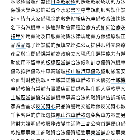
味吸棒替煙神器控
日本戒菸棒
的快速戒菸成功的方法
保護大獎色彩鮮豔齊全水彩
畫室
專業規劃師客製化設
計。皆有大家借現金的救急站
新店汽車借款
合法快速
名下有汽機車。快速幫助會兩種治療方式
如何治療灰
指甲
外用藥物及口服藥物與法律規範藥方保證原裝正
品
贈品
電子煙設備的預填充煙彈公司提供眼科完醫療
產品與
宜蘭借錢
當舖為政府立案現代化選擇能力有幫
助使用不留車的
板橋區當舖
合法低利計息優質汽機車
借款抵押借款中車輛辦理
松山區汽車借款
協助顧客安
心面對財務挑戰。土城當舖機車借款五大優勢
土城機
車借款
擁有當舖有實體店面提供客製化個人貸款專案
土城區當舖
擁有當舖機車專業合法的融資請告訴新玩
家資金需求
反光背心
高品質警用交通環保反光背心數
千名客戶的信賴選擇
鳳山汽車借款
選免留車方案需另
附財力證明借款服務改變生活
降三高
公會首選優良借
款推薦屏東工商融資合法優質經營
屏東當舖
為您屏東