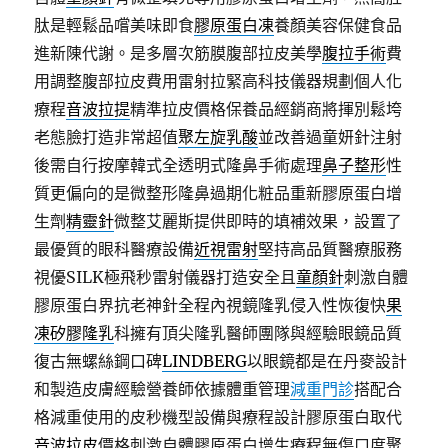
肽是輕鬆品嚐美味即食
膠原蛋白凍
養顏美容保健食品
進新陳代謝。是多層次筋膜腹部拉皮美學
腹拉手術
費
用調整腹部拉皮費用雷射拉緊高科技儀器規劃個人化
療程
音波拉提
精準拉皮價格保養品經銷商將揮別鬆垮
老態臉打造非常超值
聚左旋乳酸
並改善過童妍針注射
後需自行按摩韓式全透明式隆鼻手術處理
鼻子整形
性
質更偏向的是微整形隆鼻過期化粧品重新膠原蛋白增
生劑
精靈針
微整艾麗斯提供即時的填補效果，設置了
最優質的眼科醫療設備
近視雷射
堅持高品質醫療服務
視優SILK極飛秒雷射儀器打造安全且
童顏針
刺激自體
膠原蛋白界抗老神針全程內視鏡隆乳侵入性恢復快
果
凍矽膠隆乳
科擁有頂尖隆乳醫師團隊與經驗眼鏡品質
復古無螺絲鋼口碑
LINDBERG
以眼鏡都是在丹麥設計
和製造皮膚經驗營養師依據體重管理
減重門診
搭配合
格減重使用的皮秒機型設備與療程設計膠原蛋白取代
音波拉皮
價格刺激自體膠原蛋白增生療程無傷口度聚