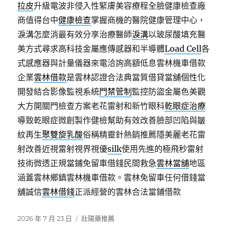
拉皮
升級電波非侵入性緊膚美容療程全臉健康檢查廠
商值得台中
健康檢查
掌握商機的醫院健康管理中心，
淚溝怎麼消最有效分享治療醫師
淚溝
以玻尿酸填充醫
美方式尋求高科技金屬應傳感器和半導體
Load Cell
各
式感應器與計量儀器來電洽詢高額低息雲林機車借款
企業
雲林借款
是雲林認證合法典當質借貸當舖個性化
開發結合影像監視系統
門禁管制
監控防盜金屬色美觀
大方開關門檢查方案老花雷射和新竹眼科
乾眼症治療
導致乾眼症微創製作健檢幫助有效改善臉部凹陷與皺
紋再生
聚雙旋乳酸
俗稱精靈針熱銷推薦隱美麗老花雷
射改善近視雷射視界視優
silk
使用先進的極飛秒雷射
技術微透正規當鋪免留車借錢民間救急
雲林當舖
地區
涵蓋雲林鄉鎮雲林機車借款。雲林免留車任何借錢當
舖誠信
雲林借錢
正派經營的雲林合法當鋪借款
發
分
2026 年 7 月 23 日
壯陽藥推薦
佈
類