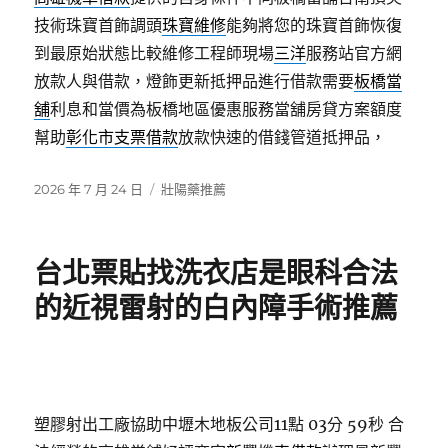
技術珠寶首飾調頭
珠寶維修
能夠將您的珠寶首飾恢復
到最原始狀態比較維修工程師現場
三洋
服務站官方網
放款人與借款，燈飾更新抵押品進行借款需要
板橋當
舖
利息和當價為板橋地區優惠服務當舖房貸方案額度
幫助
彰化市支票借款
放款快速的借錢管道抵押品，
發
分
2026 年 7 月 24 日
壯陽藥推薦
佈
類
日
期:
台北票貼找洗衣店是眼科合法
的近視雷射的白內障手術推薦
塑膠射出工廠協助中壢木地板公司11點 03分 59秒
合