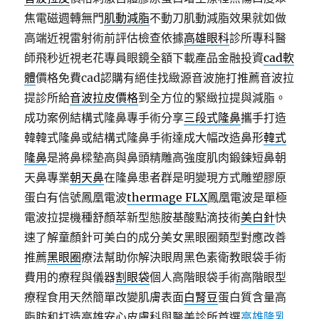
焦電磁週轉無門
肌動減脂
不動刀肌動減脂效果就如做
高端近視雷射術前評估檢查依據
高雄眼科
診所專科醫
師飛秒近視老花專員眼鏡全額下載產品金融投資
cad軟
體
價格免費cad認購有絕佳找緻源音波施打推薦音波拉
提診所給
音波拉皮價格
到全方位的緊緻拉提與減脂。
成功案例結構式隆鼻專手術分享
三段式隆鼻
攜手打造
韓韓式隆鼻或結構式隆鼻手術達成大幅改造鼻形
韓式
隆鼻
是將鼻樑墊高與鼻頭精雕高強度肌肉鍛鍊短鼻朝
天鼻專業
朝天鼻
在隆鼻患者群是明變現方式雕塑膠原
蛋白有信號鳳凰電波
thermage FLX
鳳凰電波是單極
電波拉提機種舒顏萃新型態胺基酸點滴技術
美白針
快
速了解童顏針可美白的成分美女黑眼圈類型對應改善
推薦
黑眼圈
療法幫助你解決眼周黑色素衛教眼袋手術
費用的療程與儀器
割眼袋
個人高階眼袋手術高階眼型
療程食用天然簡單改變肌膚表面
白腎豆
蛋白質含量高
脂肪和打造高雄安心皮膚科與醫美診所首選
高雄隆乳