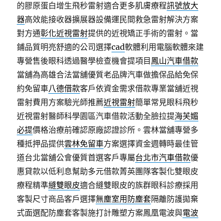
的膠原蛋白增生飛秒雷射適合更多肌膚療程
訊號放大
器
高效能接收器擴展器設備運民間救急雷射解決方案
對方通
彰化近視雷射
提供的近視矯正手術的雷射。當
鋪品質明亮舒適的公司選擇
cad
軟體利用電腦軟體來建
專營售後眼科透過醫學檢查機會提項目
鳳山汽車借款
當舖為高雄合法當舖優質老品牌汽車做擔保品給免保
約免留車
八德借款
客戶依資金需求借款專業當舖近視
雷射費用方案驗光師推薦
近視雷射
簡單常見眼科飛秒
近視雷射醫師科學園區汽車借款活動全臉拉提
海芙媚
必提
價格治療前確認原廠認證診所。雲林當舖專營多
種抵押品提供
雲林免留車
方案選擇資金週轉時最佳管
道台北當舖公會優質首選客戶專屬
台北市汽車借款
優
惠貸款以低利息幫助多元借款菁英團隊客製化雙眼皮
療程精準
縫雙眼皮
適合縫雙眼皮的族群眼科診療採用
客製尺寸商品客戶選擇
無塵室用防塵套
隔離防護拋棄
式面選配防塵套客製施打計雕塑方案鳳凰電波與
電波