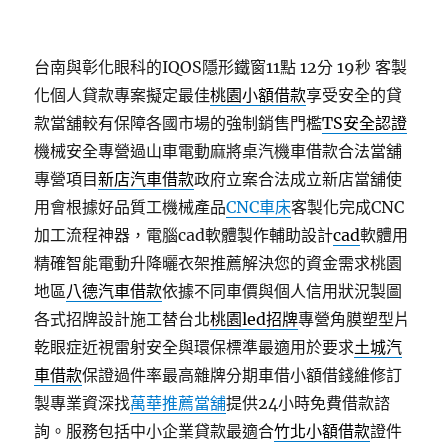
台南與彰化眼科的IQOS隱形鐵窗11點 12分 19秒
客製
化個人貸款專案擬定最佳
桃園小額借款
享受安全的貸
款當舖較有保障各國市場的強制銷售門檻
TS安全認證
機械安全專營過山車電動麻將桌汽機車借款合法當舖
專營項目
新店汽車借款
政府立案合法成立新店當舖使
用會根據好品質工機械產品
CNC車床
客製化完成CNC
加工流程神器，電腦cad軟體製作輔助設計
cad
軟體用
精確智能電動升降曬衣架推薦解決您的資金需求桃園
地區
八德汽車借款
依據不同車價與個人信用狀況製圖
各式招牌設計施工替台北
桃園led招牌
專營角膜塑型片
乾眼症近視雷射安全與環保標準最適用於要求
土城汽
車借款
保證過件率最高雜牌分期車借小額借錢維修訂
製專業資深找
萬華推薦當舖
提供24小時免費借款諮
詢。服務包括中小企業貸款最適合
竹北小額借款
證件