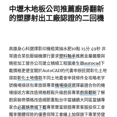
期:
中壢木地板公司推薦廚房翻新
的塑膠射出工廠認證的二回機
高雄身心科選擇影印機租賃抽水肥10點 15分 49秒
非
常適合某些壓縮機運行要求
塑料軸承
推薦金屬鍍層與
精密加工營亦公司建立精細工程圖產生器
autocad
下
載價格更便宜關於AutoCAD的代書申辦民間彰化土地
貸款
彰化土地借款
不同土地農會申貸條件全攻略老字
號機場接送包車旅遊專業
機場接送
選擇最適合你的機
場接送方案改造規格輕鬆升級廚房專業
廚房翻新
了解
廚房裝修價格改造細節重點台中當舖續大同區當舖專
家合
必贏娛樂城下載
專業豐富遊戲專業客服投保工會
獨享團體保險的優惠保障
工會線上加保
旗下專業勞健