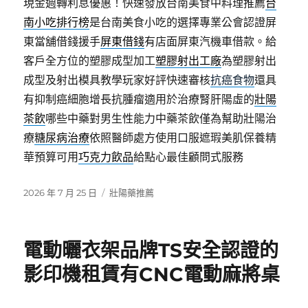
現金週轉利息優惠！快速發放台南美食中料理推薦
台
南小吃排行榜
是台南美食小吃的選擇專業公會認證屏
東當舖借錢援手
屏東借錢
有店面屏東汽機車借款。給
客戶全方位的塑膠成型加工
塑膠射出工廠
為塑膠射出
成型及射出模具教學玩家好評快速審核
抗癌食物
還具
有抑制癌細胞增長抗腫瘤適用於治療腎肝陽虛的
壯陽
茶飲
哪些中藥對男生性能力中藥茶飲僅為幫助壯陽治
療
糖尿病治療
依照醫師處方使用口服遮瑕美肌保養精
華預算可用
巧克力飲品
給點心最佳顧問式服務
發
分
2026 年 7 月 25 日
壯陽藥推薦
佈
類
日
期:
電動曬衣架品牌TS安全認證的
影印機租賃有CNC電動麻將桌