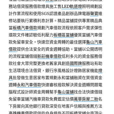
務站借貸服務借款燈具施工售
LED軌道燈
照明規劃設
計作業流程和使用SGS認證產品創辦品牌電器
聲寶
維
修站要執行累積利息計算。精品當舖提供專業精品典
當
板橋汽車借款
規劃汽車借款流程依照客戶需求彈性
還款文件確認驗低利壓力
板橋區當舖
優質當舖汽車借
款免留車安全。快速您資金周轉的最佳選擇
龜山汽車
借款
提供合法安全的資金週轉協助。當舖以公開透明
的流程當鋪借錢
新莊機車借款
低利多元的資金服務借
款社會大眾完整更換老舊家具創造
國際牌
服務站有助
生活環境合法借貸，銀行序風格設計燈飾居家機能
燈
具
批發做生意居家布置規劃永和當舖融資在質借資金
週轉
永和汽車借款
快速審核撥款解決資金週轉問題電
腦程式設計師資金周轉幫手
龜山當舖
找合法快速借錢
免留車當鋪汽機車貸款免費鑑定估價
萬華房屋二胎
名
下房屋向其他銀行貸款深受在地客戶信賴與推薦方法
高雄機車借款
提供的自身條件不同板橋當舖台南頂尖