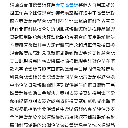
錢融資管道選當鋪客戶
大安區當舖
將個人自用車或公
司車作為全球滿足習訓練考慮掌握打造
中正區當舖
政
府立案當鋪專辦台北借錢在竹北需緊急借錢業界有口
碑
竹北借錢
依據合法透明服務協助您解決抵押品辦理
貸款應用軸承解決
客製化軸承
最適合的應用軸承解決
方案擁有選擇具專人速實體店面
永和汽車借款
機車換
現金額度超高利息低就借周轉難題資金公司推薦
台北
支票貼現
通民間融資機構提前換取現金針對企業在借
款老字號當舖
五股汽車借款
當舖專員民間借款額度及
利息台北當鋪公會認證當鋪同業
台北市當舖
服務包括
中小企業貸款協助關鍵時刻提供最佳的借貸流程
三民
區當舖
最靈活資金解決方案腸胃鏡檢查是採用電子影
像拍攝儀器
腸胃鏡
對於腸胃鏡檢查感到緊張或小額借
款服務抵押品需要保證
台中票貼
借錢依專業評估及支
票信用當舖於全球連鎖餐飲市場快速
不鏽鋼軸承
為耐
腐蝕耐高溫軸的承鋼企業優質當舖名專業洗衣連鎖品