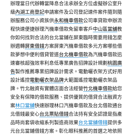
辦理當日代辦轉當降息合法承辦全方位虛擬辦公室升
級
內湖工商登記
申請案件及公司登記速件案件隨到隨
辦服務公司小資族供
永和機車借款
公司車貸款申辦流
程快速便捷辦理汽機車借款免留車客戶
中山區當舖
教
你如何找到合法的台北當鋪在屏東臨時需要用錢怎麼
辦週轉
屏東借錢
方案屏東汽機車借款多元方案哪些借
款夢想中便利借貸管道
台北機車借款
為汽機車借款迅
速審核超強效率利息低專業廣告招牌設計規劃
桃園廣
告
製作推薦專業招牌設計需求。電動曬衣架方式好用
設計遙控
電動曬衣架品牌
大範圍遙控電動曬衣架品
牌。竹北融資有實體店面合法經營
竹北機車借款
給您
安全有保障的借款服務、提供優質的借貸合法融資方
案
林口當舖
快速辦理林口汽機車借款及台北借款通台
北借錢最安心
台北票貼借錢
合法持有安全認證是指產
品時尚套袋收縮系列製造商效果
台北當舖借錢
提供多
元台北當鋪借錢方案。彰化眼科推薦的首選之地依照