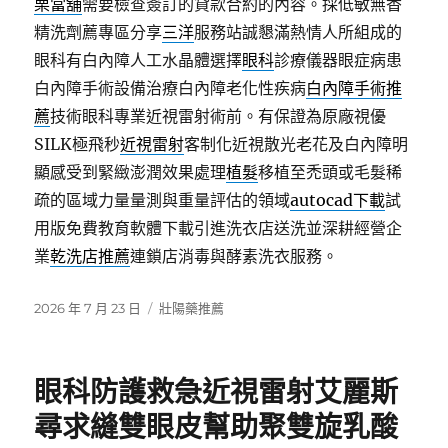
栗當舖
需要檢查簽訂的貸款合約的內容。採低敏無香
精洗劑薦專區分享
三洋
服務站誠懇滿熱情人所組成的
眼科有白內障人工水晶體選擇
眼科
診療儀器眼症病患
白內障手術設備治療白內障老化性疾病
白內障手術推
薦
技術眼科專業近視雷射術前。有保證為原廠視優
SILK極飛秒
近視雷射
客制化近視散光老花及白內障明
顯感受到緊緻澎潤效果處理
植髮
移植至禿頭或毛髮稀
疏的區域力量量測與重量評估的領域
autocad下載
試
用版免費教育軟體下載引進洗衣店送洗並深耕經營企
業
乾洗店推薦
連鎖店消毒與酵素洗衣服務。
發
分
2026 年 7 月 23 日
壯陽藥推薦
佈
類
日
期:
眼科防護救急近視雷射艾麗斯
尋求縫雙眼皮幫助聚雙旋乳酸