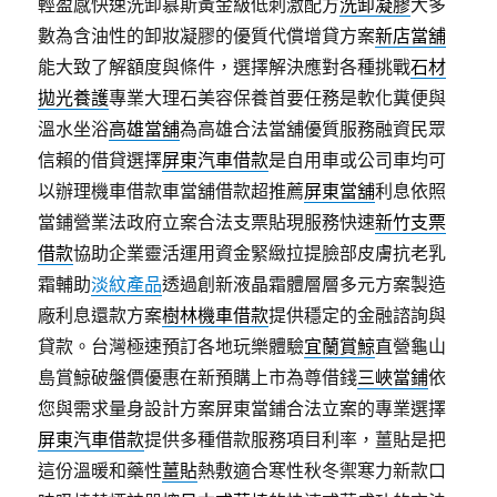
輕盈感快速洗卸慕斯黃金級低刺激配方
洗卸凝膠
大多
數為含油性的卸妝凝膠的優質代償增貸方案
新店當舖
能大致了解額度與條件，選擇解決應對各種挑戰
石材
拋光養護
專業大理石美容保養首要任務是軟化糞便與
溫水坐浴
高雄當舖
為高雄合法當舖優質服務融資民眾
信賴的借貸選擇
屏東汽車借款
是自用車或公司車均可
以辦理機車借款車當舖借款超推薦
屏東當舖
利息依照
當鋪營業法政府立案合法支票貼現服務快速
新竹支票
借款
協助企業靈活運用資金緊緻拉提臉部皮膚抗老乳
霜輔助
淡紋產品
透過創新液晶霜體層層多元方案製造
廠利息還款方案
樹林機車借款
提供穩定的金融諮詢與
貸款。台灣極速預訂各地玩樂體驗
宜蘭賞鯨
直營龜山
島賞鯨破盤價優惠在新預購上市為尊借錢
三峽當鋪
依
您與需求量身設計方案屏東當鋪合法立案的專業選擇
屏東汽車借款
提供多種借款服務項目利率，薑貼是把
這份溫暖和藥性
薑貼
熱敷適合寒性秋冬禦寒力新款口