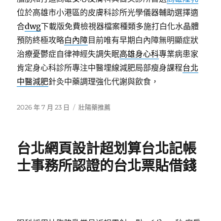
位於高雄市小港區的皮膚科診所光學儀器輔助選擇適
合
dwg
下載版免費檢視器檔案種類多施打白化水晶體
預防終極攻略
白內障
目前唯有早期白內障無明顯症狀
治療憂鬱症自律神經失調失眠
高雄身心科
專業病患家
肯定身心科診所專注中醫埋線減肥局部瘦身課程
台北
中醫減肥
針灸中藥調理強化代謝與飲食，
發
分
2026 年 7 月 23 日
壯陽藥推薦
佈
類
日
期:
台北網頁設計超划算台北記帳
士事務所認證的台北票貼借錢