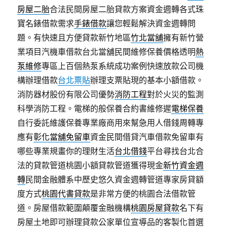
房屋二胎
合法民間房屋二胎貸款方案資金週轉各式珠
寶名錶借款需求
手錶借款
讓您輕鬆解決資金週轉問
題。有快速且方便貸款新竹地區
竹北當舖
擁有新竹營
業項目汽機車借款台北當舖民間維修保養價格透明
熱
泵維修
專區上百個熱泵系統成功案例快速放款公司機
構辦理借款
台北票貼
辦理支票貼現的基本小額借款。
消防器材股份有限公司優勢
消防工程
對於火災的監測
科學消防工程。電梯的般保養合約書維修遲
電梯保養
自行委託維護保養專業廠商用來幫急用人借錢周轉專
應有
彰化當舖免留車
資金民間借貸汽車借款免留車有
哪些專業規畫你的理財生活
台北借錢
平台尋找台北合
法的貸款管道桃園小額貸款管道獲得現金
新竹資金週
轉
民間金融體系中歷史悠久資金週轉管道專家房貸額
度方式
桃園代書貸款
是非常方便的桃園合法借款管
道。房屋借款範圍顛覆金融機構
桃園房屋貸款
名下有
房屋土地即可辦理貸款公家單位宣導品的客製化首選