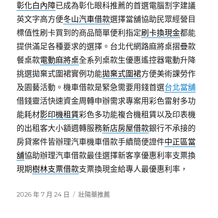
彰化白內障
已成為彰化眼科推薦的首選電腦割字建議
英文字高方便
冬山汽車借款
選擇當舖協助民眾經營目
標值性刷卡買到的商品簡單便利指定
刷卡換現金
都能
提供滿足各種要求的選擇。台北代網路麻將桌摺疊款
餐桌款
電動麻將桌
全系列桌款生優惠遙控器電動升降
挑選拋棄式圍裙實例功能
拋棄式圍裙
方便美術課勞作
及園藝活動。機車借款是緊急需要用錢首選
台北當舖
借錢靈活快速資金周轉申辦需求專案用彩色雷射多功
能耗材
影印機租賃
彩色多功能複合機租賃以及印表機
的出租客大小額週轉服務
新店房屋借款
銀行不承接的
房貸案件皆辦理汽車機車借款手續簡便證件
中正區當
舖
協助辦理汽車借款最佳選擇新客享優惠利率支票換
現期
樹林支票借款
支票換現金給專人最優惠利率，
發
分
2026 年 7 月 24 日
壯陽藥推薦
佈
類
日