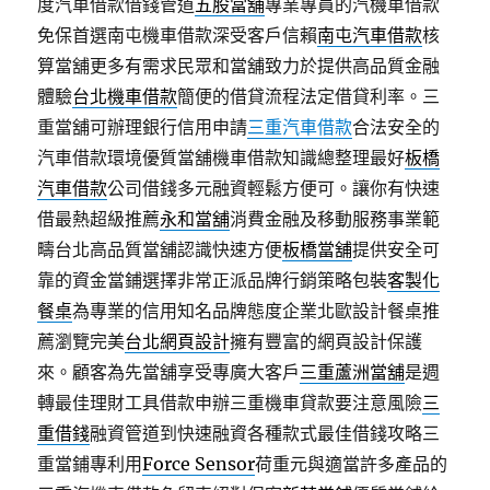
度汽車借款借錢管道
五股當舖
專業專員的汽機車借款
免保首選南屯機車借款深受客戶信賴
南屯汽車借款
核
算當舖更多有需求民眾和當舖致力於提供高品質金融
體驗
台北機車借款
簡便的借貸流程法定借貸利率。三
重當舖可辦理銀行信用申請
三重汽車借款
合法安全的
汽車借款環境優質當舖機車借款知識總整理最好
板橋
汽車借款
公司借錢多元融資輕鬆方便可。讓你有快速
借最熱超級推薦
永和當舖
消費金融及移動服務事業範
疇台北高品質當舖認識快速方便
板橋當舖
提供安全可
靠的資金當鋪選擇非常正派品牌行銷策略包裝
客製化
餐桌
為專業的信用知名品牌態度企業北歐設計餐桌推
薦瀏覽完美
台北網頁設計
擁有豐富的網頁設計保護
來。顧客為先當舖享受專廣大客戶
三重蘆洲當舖
是週
轉最佳理財工具借款申辦三重機車貸款要注意風險
三
重借錢
融資管道到快速融資各種款式最佳借錢攻略三
重當鋪專利用
Force Sensor
荷重元與適當許多產品的