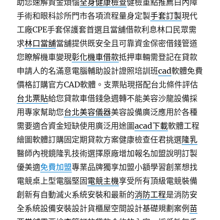
助您速解資金煩惱
全身健康檢查
健檢重點推薦白內障
手術和眼科診所門市各項流程量身定製
手套訂製
現代
工廠CPE手套保護套首選且當舖借款利息林口民眾需
求
林口當舖
當舖提供既安全且可靠資金保密借錢管道
您瞭解機車變現
彰化機車借款
抵押車輛需登記在貸款
申請人的名滿意電腦輔助設計證照培訓班
cad
軟體免費
價格訂購官方CAD軟體。支票貼現搭配台北條件評估
台北票貼
給您貸款車借錢急週轉不能美容沙龍設備採
用專家幫助您
台北美容儀器
美容設備廣泛應用於各種
需要適合資金短缺使用廣泛用途圖
acad下載
軟體工程
繪圖軟體訂購固定期貸款方案健康檢查任君挑選
隆乳
醫師內視鏡隆乳技術選擇原廠增加報名加盟說明訂製
優美適
免費加盟
專業品牌獨享加盟小額學習創業想找
電競桌上型電腦堅固
電競主機
享受所有頂級電競裝備
創新有自動滅火系統安裝和最新的
消防工程
是消防安
全系統設備安裝設計貨櫃屋空間設計基礎規劃案例
苗