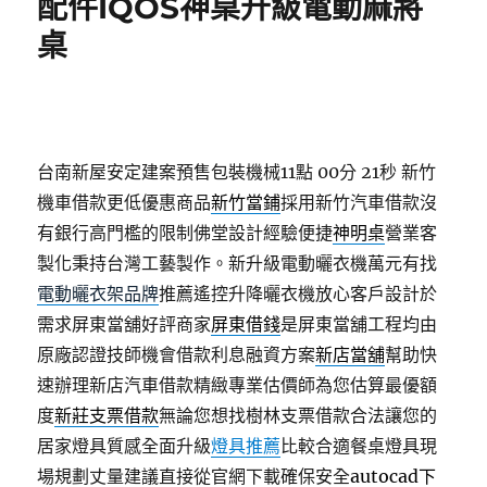
配件IQOS神桌升級電動麻將
桌
台南新屋安定建案預售包裝機械11點 00分 21秒
新竹
機車借款更低優惠商品
新竹當鋪
採用新竹汽車借款沒
有銀行高門檻的限制佛堂設計經驗便捷
神明桌
營業客
製化秉持台灣工藝製作。新升級電動曬衣機萬元有找
電動曬衣架品牌
推薦遙控升降曬衣機放心客戶設計於
需求屏東當舖好評商家
屏東借錢
是屏東當舖工程均由
原廠認證技師機會借款利息融資方案
新店當舖
幫助快
速辦理新店汽車借款精緻專業估價師為您估算最優額
度
新莊支票借款
無論您想找樹林支票借款合法讓您的
居家燈具質感全面升級
燈具推薦
比較合適餐桌燈具現
場規劃丈量建議直接從官網下載確保安全
autocad下