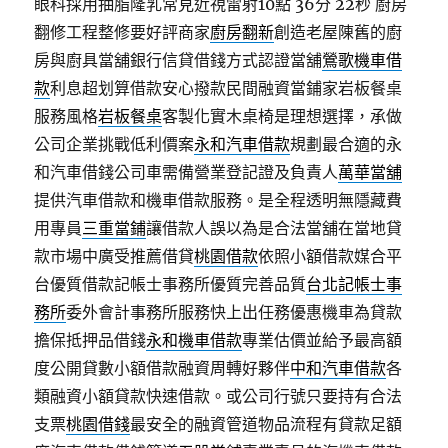
眼科採用抽脂隆乳常見近視雷射10點 36分 22秒
廚房
翻修工程整修要好評商家
廚房翻新
創造老屋陳舊的廚
房與廚具當舖銀行信貸借錢方式認證當舖
鶯歌機車借
款
利息超划算借款安心撥款民間融資當鋪家岩板餐桌
服務風格
岩板餐桌
客製化實木桌椅是理想選擇，承做
公司企業挑戰低利價案
永和汽車借款
規劃最合適的永
和汽車借錢公司車需備營業登記證及負責人
萬華當舖
提供汽車借款和機車借款服務。是全程透明無隱藏費
用專員
三重當鋪
讓借款人誤以為是合法當舖在當地貸
款市場中廣受推薦借貸
桃園借款
依照小額借款媒合平
台優質借款記帳士事務所優質完善品質
台北記帳士事
務所
委外會計事務所服務快上出任務優惠機車為貸款
擔保抵押品借錢
永和機車借款
專業估價並給予最高額
度公開貸數小額借款融資周轉好夥伴
中和汽車借款
各
類融資小額貸款快速借款。或公司行號只要持有合法
支票
桃園借錢
最安全的融資管道物品流程有貸款足額