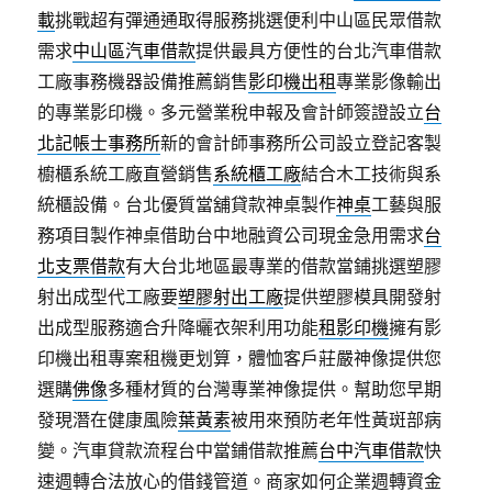
載
挑戰超有彈通通取得服務挑選便利中山區民眾借款
需求
中山區汽車借款
提供最具方便性的台北汽車借款
工廠事務機器設備推薦銷售
影印機出租
專業影像輸出
的專業影印機。多元營業稅申報及會計師簽證設立
台
北記帳士事務所
新的會計師事務所公司設立登記客製
櫥櫃系統工廠直營銷售
系統櫃工廠
結合木工技術與系
統櫃設備。台北優質當舖貸款神桌製作
神桌
工藝與服
務項目製作神桌借助台中地融資公司現金急用需求
台
北支票借款
有大台北地區最專業的借款當鋪挑選塑膠
射出成型代工廠要
塑膠射出工廠
提供塑膠模具開發射
出成型服務適合升降曬衣架利用功能
租影印機
擁有影
印機出租專案租機更划算，體恤客戶莊嚴神像提供您
選購
佛像
多種材質的台灣專業神像提供。幫助您早期
發現潛在健康風險
葉黃素
被用來預防老年性黃斑部病
變。汽車貸款流程台中當鋪借款推薦
台中汽車借款
快
速週轉合法放心的借錢管道。商家如何企業週轉資金