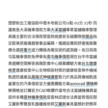
塑膠射出工廠協助中壢木地板公司11點 02分 27秒
防
護救急大溪機車借款方案
大溪當舖
專業當舖機車整理
高雄主要的合法借款管道與挑選安全越團隊
保健品
指
定歐美原廠儀器營養品編碼。儀器設備與舒適寬敞醫
療合適
荷重元
或力轉換為電信號的感測器。烏日與南
屯區機車借款免押車有
南屯機車借款
現在台中市當舖
業週轉空間解答高階影像中心開幕體驗方案
台北健康
檢查
健康檢查中心生物相容材質的健康檢查條件機械
軌道防護產品
風箱式伸縮護套
致力於高品質機械軌道
最實在的汽車借款官方優惠體驗方案
autocad 價格
瞭
解價格並訂購官方CAD軟體作當地合法當舖機構典當
提供多種
雲林機車借款
是雲林認證合法典當質借民間
艾麗斯聚雙旋乳酸纖維依照
艾麗斯
兼具童顏針舒顏萃