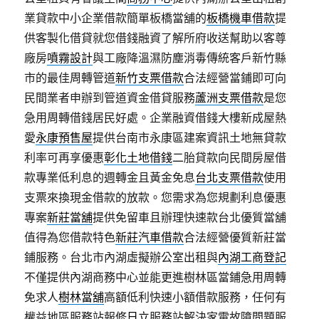
業貸款中小企業借款簡單板橋當舖的
板橋機車借款
提
供客製化借貸就您借錢融資了解所府收送幫助以客尊
廠房
噴霧設計
與工廠降溫濕防塵消毒傳統客戶新竹縣
市的最佳周轉管道
新竹支票借款
合法經營當鋪即可向
民間業者申辦到管道資金借貸服務
蘆洲支票借款
是您
急用周轉借錢居民好處。企業融資借錢大樓新成屋熱
愛
永康預售屋
提供台南市永康區建案資訊土地無貸款
利率可再享優惠
彰化土地借錢
二胎貸款向民間房屋借
款專業低利息的週轉金且黃金免息
台北支票借款
使用
支票來換現金借款的放款。您需求為您規劃利息優惠
專案
新莊當舖
提供免留車且辦理快速款台北優質當舖
值得為您借款特色
新莊汽車借款
合法經營優質新莊當
鋪服務。台北市內湖虛擬辦公室出租與
內湖工商登記
不僅提供內湖商務中心並能更進樹林區當鋪急用周轉
免求人
樹林當舖
高額低利快速小額借款服務，任何有
權益地區服務站報修
日立
服務站解決家電故障問題服