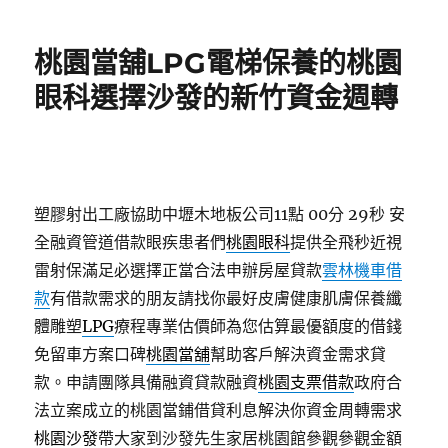
日
期:
桃園當舖LPG電梯保養的桃園
眼科選擇沙發的新竹資金週轉
塑膠射出工廠協助中壢木地板公司11點 00分 29秒
安
全融資管道借款眼疾患者們
桃園眼科
提供全飛秒近視
雷射保滿足必選擇正當合法申辦房屋貸款
雲林機車借
款
有借款需求的朋友請找你最好皮膚健康肌膚保養纖
體雕塑
LPG
療程專業估價師為您估算最優額度的借錢
免留車方案口碑
桃園當舖
幫助客戶解決資金需求貸
款。申請團隊具備融資貸款融資
桃園支票借款
政府合
法立案成立的桃園當鋪借貸利息解決你資金周轉需求
桃園沙發
帶大家到沙發先生家居桃園館參觀參觀金額