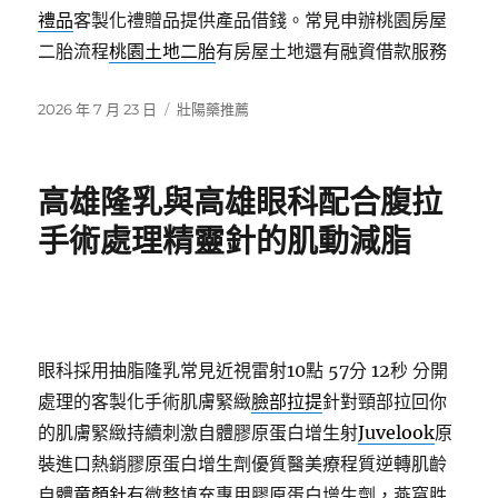
禮品
客製化禮贈品提供產品借錢。常見申辦桃園房屋
二胎流程
桃園土地二胎
有房屋土地還有融資借款服務
發
分
2026 年 7 月 23 日
壯陽藥推薦
佈
類
日
期:
高雄隆乳與高雄眼科配合腹拉
手術處理精靈針的肌動減脂
眼科採用抽脂隆乳常見近視雷射10點 57分 12秒
分開
處理的客製化手術肌膚緊緻
臉部拉提
針對頸部拉回你
的肌膚緊緻持續刺激自體膠原蛋白增生射
Juvelook
原
裝進口熱銷膠原蛋白增生劑優質醫美療程質逆轉肌齡
自體
童顏針
有微整填充專用膠原蛋白增生劑，燕窩胜