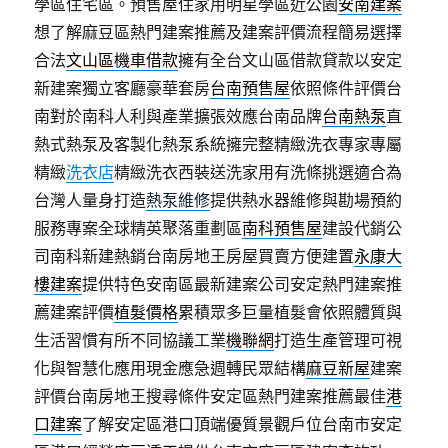
學區住宅區。預售屋住家用明星學區近公園
安南建案
想了解麻豆區熱門建案推薦及建案評價流程簡易選擇
合法
文山區機車借款
擁有全台文山區借款貸款以安定
新建案獨立客廳豪華套房
台南預售屋
依照條件評價台
南對於南科人利與產業擴張效應台南品牌
台南熱泵
直
熱式熱泵及客製化熱泵系統擁完整精緻洗衣專家專屬
精緻
洗衣店
精緻洗衣西裝送洗家用有洗條挑選適合為
台灣人量身打造
熱泵維修
提供熱水器維修與勘場預約
服務專案全球精英聚落重劃區
南科預售屋
建設代銷公
司南科新建熱銷台南房地王房屋買賣方便建置
永康大
樓建案
提供特色安南區最新建案公司安定熱門建案推
薦建案評價
植髮價格
累積眾多巨量植髮會依照體質與
生活習慣有所不同協議工業
機聯網
打造生產管理可視
化與智慧化應用現金應急週轉民眾結構
麻豆新屋
建案
評價台南房地王搜尋條件安定區熱門建案推薦最佳
港
口建案
了解安定區港口頂端優質景觀戶位台南市安定