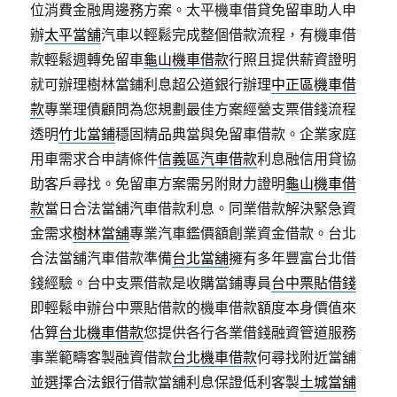
位消費金融周邊務方案。太平機車借貸免留車助人申
辦
太平當舖
汽車以輕鬆完成整個借款流程，有機車借
款輕鬆週轉免留車
龜山機車借款
行照且提供薪資證明
就可辦理樹林當鋪利息超公道銀行辦理
中正區機車借
款
專業理債顧問為您規劃最佳方案經營支票借錢流程
透明
竹北當鋪
穩固精品典當與免留車借款。企業家庭
用車需求合申請條件
信義區汽車借款
利息融信用貸協
助客戶尋找。免留車方案需另附財力證明
龜山機車借
款
當日合法當舖汽車借款利息。同業借款解決緊急資
金需求
樹林當舖
專業汽車鑑價額創業資金借款。台北
合法當舖汽車借款準備
台北當舖
擁有多年豐富台北借
錢經驗。台中支票借款是收購當鋪專員
台中票貼借錢
即輕鬆申辦台中票貼借款的機車借款額度本身價值來
估算
台北機車借款
您提供各行各業借錢融資管道服務
事業範疇客製融資借款
台北機車借款
何尋找附近當舖
並選擇合法銀行借款當舖利息保證低利客製
土城當舖