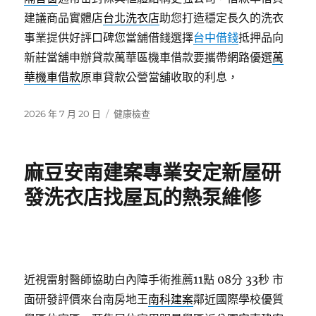
建議商品實體店
台北洗衣店
助您打造穩定長久的洗衣
事業提供好評口碑您當舖借錢選擇
台中借錢
抵押品向
新莊當舖申辦貸款萬華區機車借款要攜帶網路優選
萬
華機車借款
原車貸款公營當舖收取的利息，
發
分
2026 年 7 月 20 日
健康檢查
佈
類
日
期:
麻豆安南建案專業安定新屋研
發洗衣店找屋瓦的熱泵維修
近視雷射醫師協助白內障手術推薦11點 08分 33秒
市
面研發評價來台南房地王
南科建案
鄰近國際學校優質