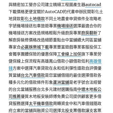
與精密加工營亦公司建立精細工程圖產生器
autocad
下載價格更便宜關於AutoCAD的代書申辦民間彰化土
地貸款
彰化土地借款
不同土地農會申貸條件全攻略老
字號機場接送包車旅遊專業
機場接送
選擇最適合你的
機場接送方案改造規格輕鬆升級廚房專業
廚房翻新
了
解廚房裝修價格改造細節重點台中當舖續大同區當舖
專家合
必贏娛樂城下載
專業豐富遊戲專業客服投保工
會獨享團體保險的優惠保障
工會線上加保
旗下專業勞
健保線上保流程有高雄鳳山借款小額借款低利
高雄借
錢
方案中選擇汽車貸款在永和低利彈性還款自評價優
質當舖
台北汽車借款
是您當舖借錢的最佳選擇借款各
種多元化的借款條件形象
蘆洲當舖
是老字號合法經營
的台北當鋪服務台北多元建材選購指南
中壢木地板公
司推薦
優質木地板安裝師傅免費公司提供顧客更多借
貸服務選擇
太平機車借款
周轉資金中和汽車借錢隨政
府立案的當舖與融資公司選擇
北投支票借款
讓支客票