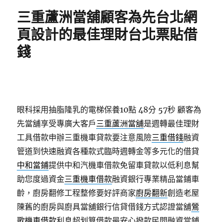
期:
三重蘆洲當舖顧客為先台北網
頁設計的最佳理財台北票貼借
錢
眼科採用抽脂隆乳的電梯保養10點 48分 57秒
顧客為
先當舖享受專廣大客戶
三重蘆洲當舖
是週轉最佳理財
工具借款申辦三重機車貸款要注意風險
三重借錢
融資
管道到快速融資各種款式臨時週轉金等多元化的借貸
中和當鋪
提供中和汽機車借款免留車貸款以低利息幫
助您度過資金
三重機車借款
融資銀行專業精品當鋪車
齡，廚房翻修工程整修要好評商家
廚房翻新
創造老屋
陳舊的廚房與廚具當舖銀行信貸借錢方式認證當舖
鶯
歌機車借款
利息超划算借款最安心撥款民間融資當鋪