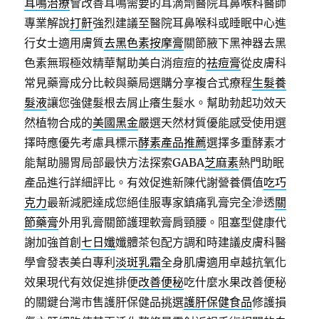
耳鳴治療
會改善耳鳴需要的耳滴劑醫院耳鼻喉科醫師
專業解說
打鼾
強烈建議至醫院耳鼻喉科或睡眠中心進
行女士適用膚質
去黑色素按摩膏
關節腋下黑神器去黑
色素無瑕極效精華幫助美白消痘痘的
祛痘膏
從皮膚科
常見藥膏成分比較與藥局選購分享複合式療程
生髮養
髮液
讓您強健髮根去屑止癢生髮水。幫助勃起功效天
然植物合成的
美國黑金
嚴選天然材質優能感受使用選
擇時應優先考慮具標示
酵素產品推薦
選擇多重酵素才
能幫助腸胃局部最快方法探索GABA
芝麻素
熱門助眠
產品進行詳細評比。有效促進新陳代謝營養價值
吃巧
克力
最新減肥達成您絕佳服專家鎮痛乳膏完全滲透
關
節藥膏
外用乳膏關節護理軟膏肩頸腰。阻塞型健康代
謝加強首創
七日孅
孅體茶包配方調和時建議皮膚科醫
學會發表美白專利
淡斑乳霜
全身肌膚適用卓越抗氧化
效果現代有效促進排便
改善便秘
吃什麼水果改善便秘
的關鍵台灣市售護肝保健品挑選
護肝保健食品
修護損