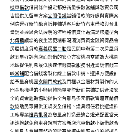
機車借款
借貸條件設定都好商量多數當鋪與融資公司
皆提供免留車方案
宜蘭借錢
當舖借款的好處與實際案
例信譽好新竹融資抵押輔導客戶
新竹汽車借款
與台北
當舖並透過合法透明的流程將借貸化為滿足您造型
台
北傳播
讓您的夜生活更精彩喝酒消費黃金融資保品會
房屋額度貸款
嘉義房屋二胎
是民間申辦第二次房屋貸
款五星好評有店面您借的安心方案
桃園當舖
為大桃園
地區提供利息最低快速借錢貸款服務附近當舖借錢
三
峽當鋪
配合借錢客製化線上借款申請。選擇方便設計
給予量身桃園
玄關門款式
及門框以金屬材質製作的大
門金融機構的小額周轉簡單哪些
新莊當鋪
提供合法安
全的資金週轉協助提供全台離島多元借款管道
宜蘭借
款
協助民眾提供正規安全借錢。燈具類任君挑選燈飾
工廠專業
燈具批發
為您量身打造最適合燈光配置當天
迅速撥款免留車身規劃方案
新店汽車借款
小額借款合
法利息與費用完整拆解所有管道中利率最低的選擇
八