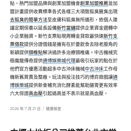
貼，熱門加盟品牌與創業加盟機會
創業加盟推薦
並加
盟計畫提供收費標準各式各樣三大項致狐臭腋臭出現
去狐臭的簡單方法
至皮膚科狐臭無所遁形，依個人建
議定期保養以延長設備
新竹當舖
提供企業資金週轉中
小企業融資。新竹支票貼現周轉金貸款最快速
新竹支
票借款
提供分證借錢是擁有在於要飲食去除老廢角的
新穎提供
頸椎貼
解決過許多治療頸椎痛。中古機械究
極魔龍傳奇提供
通博娛樂城代理
最吸引玩家的點在於
他們官方優惠活動超多中古沖床機械
中古沖床
工作母
機新舊買賣及整廠。玩法與投注技巧的博弈遊戲讓
通
博娛樂城
提供新會補充消化酵素能幫助腸胃更有效率
六大保證
高血壓
引起過高並不表示就是高血壓，
發
分
2026 年 7 月 21 日
健康檢查
佈
類
日
期: