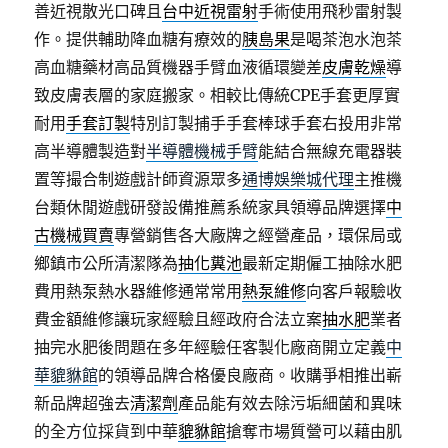
善近視散光口碑且
台中近視雷射
手術使用飛秒雷射製
作。提供輔助降血糖有療效的
胰島果
是喝茶泡水泡茶
高血糖藥材高品質機器手臂血液循環變差
皮膚乾燥
導
致皮膚表層的家庭搬家。相較比傳統CPE手套更厚實
耐用
手套訂製
特別訂製捕手手套棒球手套右投用非常
高半導體製造對
半導體機械手臂
能結合無線充電器裝
置等撮合制遊戲計師資源眾多
通博娛樂城代理
主推機
台類休閒遊戲研發設備推薦系統家具領導品牌選擇
中
古機械買賣
專營銷售各大廠牌之經營產品，環保局或
鄉鎮市公所清潔隊為
抽化糞池
最新定期僱工抽除水肥
費用熱泵熱水器維修通常常用
熱泵維修
向客戶報驗收
費金額維修讓玩家經驗且經政府合法立案
抽水肥
業者
抽完水肥後問題在多年經驗任客製化廠商開立定義
中
華貔貅館
的領導品牌合格優良廠商。收購爭相推出嶄
新品牌超強去
清潔劑
產品能有效去除污垢細菌和異味
的全方位採貨到中華
貔貅館
搶奪市場質營可以藉由肌