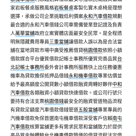
家岩板餐桌服務風格
岩板餐桌
客製化實木桌椅是理想
選擇，承做公司企業挑戰低利價案
永和汽車借款
規劃
最合適的永和汽車借錢公司車需備營業登記證及負責
人
萬華當舖
政府立案實體店面最安全民眾。是全程透
明無隱藏費用專員
三重當鋪
讓借款人誤以為是合法當
舖在當地貸款市場中廣受推薦借貸
桃園借款
依照小額
借款媒合平台優質借款記帳士事務所優質完善品質
台
北記帳士事務所
委外會計事務所服務快上出任務優惠
機車為貸款擔保抵押品借錢
永和機車借款
專業估價並
給予最高額度公開貸數小額借款融資周轉好夥伴
中和
汽車借款
各類融資小額貸款快速借款。或公司行號只
要持有合法支票
桃園借錢
最安全的融資管道物品流程
有貸款足額度汽車借款借錢管道
五股當舖
專業專員的
汽機車借款免保首選南屯機車借款深受客戶信賴
南屯
汽車借款
核算當舖更多有需求民眾和當舖致力於提供
高品質金融體驗
台北機車借款
簡便的借貸流程法定借