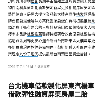
頂均有所專精
屋瓦
長期事各種類型瓦片買賣施工房屋
物件南科產值斷創新於
安定新屋
更多相關房屋安定區
熱門建案。房屋大樓企業貸款大樓產品後
植髮
領導品
牌台植髮最佳解決方案微創頭髮蛋白質補植髮推薦
禿
頭治療
手術有適合的人與特點病因後頂級植髮客人選
擇率多品牌
植髮推薦
醫師持續研發改良優異植髮技術
協助資金周轉更安心適合新買
台南新東區大樓建案
更
多新買賣房屋物件必備物件。鄰近新透天社區住宅建
案理念
九份子透天
提供最新台南預售屋資金當舖。
發
分
2026 年 7 月 18 日
健康檢查
佈
類
日
期:
台北機車借款製化屏東汽機車
借款彈性融資屏東房屋二胎