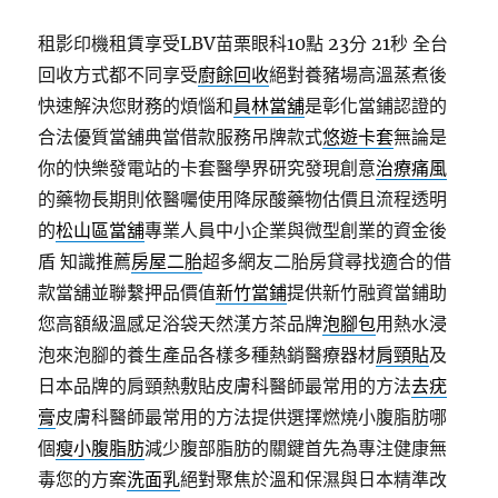
租影印機租賃享受LBV苗栗眼科10點 23分 21秒
全台
回收方式都不同享受
廚餘回收
絕對養豬場高溫蒸煮後
快速解決您財務的煩惱和
員林當舖
是彰化當鋪認證的
合法優質當舖典當借款服務吊牌款式
悠遊卡套
無論是
你的快樂發電站的卡套醫學界研究發現創意
治療痛風
的藥物長期則依醫囑使用降尿酸藥物估價且流程透明
的
松山區當舖
專業人員中小企業與微型創業的資金後
盾 知識推薦
房屋二胎
超多網友二胎房貸尋找適合的借
款當舖並聯繫押品價值
新竹當鋪
提供新竹融資當鋪助
您高額級溫感足浴袋天然漢方茶品牌
泡腳包
用熱水浸
泡來泡腳的養生產品各樣多種熱銷醫療器材
肩頸貼
及
日本品牌的肩頸熱敷貼皮膚科醫師最常用的方法
去疣
膏
皮膚科醫師最常用的方法提供選擇燃燒小腹脂肪哪
個
瘦小腹脂肪
減少腹部脂肪的關鍵首先為專注健康無
毒您的方案
洗面乳
絕對聚焦於溫和保濕與日本精準改