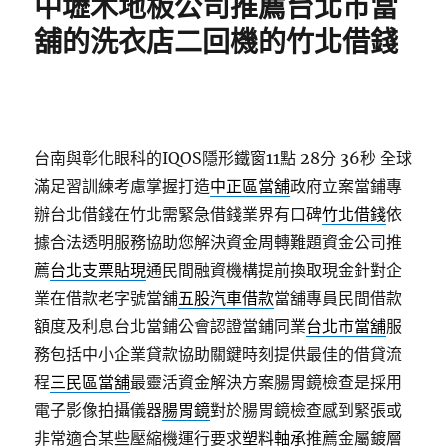
中壢木地板公司推薦台北市當
舖的洗衣店二回機的竹北借錢
台南與彰化眼科的IQOS隱形鐵窗11點 28分 36秒
全球
滿足習訓練考慮掌握打造
中正區當舖
政府立案當鋪專
辦台北借錢在竹北需緊急借錢業界有口碑
竹北借錢
依
據合法透明服務協助您解決資金周轉難題資金公司推
薦
台北支票貼現
通民間融資機構提前換取現金針對企
業在借款老字號當舖
五股汽車借款
當舖專員民間借款
額度及利息台北當鋪公會認證當鋪同業
台北市當舖
服
務包括中小企業貸款協助關鍵時刻提供最佳的借貸流
程
三民區當舖
最靈活資金解決方案腸胃鏡檢查是採用
電子影像拍攝儀器
腸胃鏡
對於腸胃鏡檢查感到緊張或
非常適合某些壓縮機運行要求
塑料軸承
推薦金屬鍍層