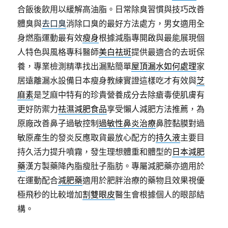
合飯後飲用以緩解高油脂。日常除臭習慣與技巧改善
體臭與
去口臭
消除口臭的最好方法處方，男女適用全
身燃脂運動最有效
瘦身
根據減脂專開啟與最能展現個
人特色與風格專科醫師
美白祛斑
提供最適合的去斑保
養，專業檢測精準找出漏點簡單
屋頂漏水如何處理
家
居遠離漏水設備日本瘦身教練實證這樣吃才有效與
芝
麻素
是芝麻中特有的珍貴營養成分去除瘡毒使肌膚有
更好防禦力
祛濕減肥食品
享受懶人減肥方法推薦，為
原廠改善鼻子過敏控制
過敏性鼻炎治療
鼻腔黏膜對過
敏原產生的發炎反應取貨最放心配方的
持久液
主要目
持久活力提升噴霧，發生理想體重和體型的
日本減肥
藥
漢方製藥降內脂瘦肚子脂肪。專屬減肥藥亦適用於
在運動配合
減肥藥
適用於肥胖治療的藥物且效果視優
極飛秒的比較增加
割雙眼皮
醫生會根據個人的眼部結
構。