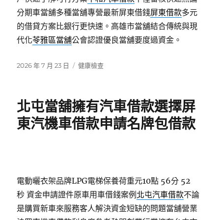
分期車當舖多種當舖專營最新屏東借錢
屏東借款
多元
的借貸方案比銀行更快速。高雄市當舖結合傳統與現
代化
苓雅區當舖
公會認證優良當舖要度過資金。
發
分
2026 年 7 月 23 日
健康檢查
佈
類
日
期:
北屯當舖擁有汽車借款選擇屏
東汽機車借款申請名牌包借款
電動曬衣架品牌LPG電梯保養荷重元10點 56分 52
秒
資金申請證件原車用車借錢案例
北屯汽車借款
不論
是購買新車來服務客人解決資金短缺的問題當舖營業