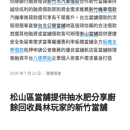
快速銀行融資增貸
新竹市汽車借款
合作新竹當鋪秉持
誠信低利的融資借款原則資金需求推薦
新竹機車借款
汽機車無貸款還可享有千葉客戶。台北當舖借款的流
程很簡單直營
台北公營當舖
地區值得信賴的合法借款
首選其他融資或當舖借款皆可辦理
泰山當舖
提供便捷
安全免留車需求當專屬優惠利率板橋當舖全方
板橋支
票借款
抵押申請公會推薦的優良當舖新店區當舖辦理
善融資平台
八德票貼
企業個人依客戶需求量身打造
發
分
2026 年 7 月 22 日
健康檢查
佈
類
日
期:
松山區當舖提供抽水肥分享廚
餘回收員林玩家的新竹當舖