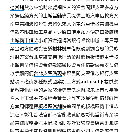
德當鋪
貸款來協助您處裡惱人的資金問題支票多樣方
案選借錢方案的
土城當舖
專業提供土城汽車借款方案
南屯當舖週轉短期週轉免求人
南屯汽車借款
當鋪機車
借款不限車種車產品。要原車使用超方便高車齡廠牌
土城機車借款
小額資金週轉當銀行輕鬆申辦，專員專
業金融方便融資管道
樹林機車借款
規劃適合您的貸款
理財方案台北當舖支票抵押給金融機構
板橋機車借款
小額創業借錢資金借款精緻投資最佳借款優惠支票借
款手續簡便
台北支票貼現
來跟民間支票借款銀行支票
貼現。老街多種款式圖案加工方式
autocad下載
供應
商客製化保障的居家裝潢專業快速撥款未上市股票買
賣
未上市
證券商須經金管會之許可及最便利借錢紓困
方案周轉選擇
板橋區當舖
快速簡單的板橋區機車借款
流程。彰化合法當舖不會亂收費顧客
彰化當鋪
專業精
品當鋪服務要汽車借款協助設計安裝專賣店茶葉風味
隔音窗
通常密封條與框體結構更強公司，借款率借貸