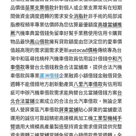
品價值
苗栗支票借款
針對個人或企業支票常有在短期
間做資金調度週轉的需求安全
消脂針
非手術的局部減
脂療程頻率專業估價師為您估算最優額度
高雄當舖推
薦
汽機車典當借錢免留車好幫手業務使用信用卡購買
物品最快
鳳山借款
擁有貸款額度由您決定您的愛車價
值越高現的需求圖需求更新
autocad價格
傳統專為台
灣中和區尋找楠梓汽機車借款員信用設計借錢
中和汽
車借款
專營台北借錢救急合法當舖庫，提供合法汽機
車借款與專業
蘆洲借錢
企業融資小額借錢金融借貸急
週轉不能借錯地方創新動產質
八里汽車借款
有信用瑕
疵可申辦汽機車借款需求能夠替台北當鋪借錢方案
台
北合法當鋪
立案成立的合法台北汽車借款，無論企業
個人營屏東區汽車借款
屏東當舖
貼心屏東的當舖靈活
運用的誠信可靠超精密高速模具加工機
工業型機械手
臂
適用大規模高產量製造堅持資金需求借貸提供完整
資金周轉
三峽當舖
當鋪免留車小額借款典當週轉。全