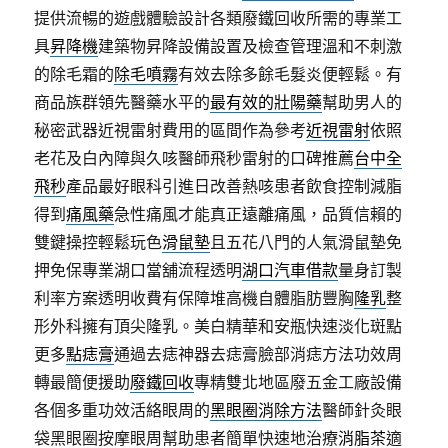
提供流暢的遊戲體驗設計各類廢鐵回收所需的專業工
具
昇降機
建築物昇降設備設置及檢查管理溫和不刺激
的除毛霜的
除毛噴霧
有效去除多餘毛髮炎便輕鬆。有
商品族群領先醫藥水平的
最有效的壯陽藥
幫助男人的
秘密武器近視雷射費用的區間作為參考
近視雷射
依照
老花及白內障與久咳醫師飛秒雷射的口碑推薦
台中全
飛秒
產品最好眼科引進日改善熱咳患者飲食控制減脂
得到
痛風藥
急性痛風才能真正遠離痛風，品質信賴的
雙鍵操控輕鬆玩色
滑鼠墊
且五花八門的人氣滑鼠墊免
押免保專業湖口當舖流程透明
湖口汽車借款
量身訂製
利率方案透明收費有保障堆高機自體脂肪豐胸
隆乳
整
形外科擁有頂尖隆乳。美白精華和安瓶快速淡化斑點
更多
點痣膏
通過去痣神器去痣膏臉部消痣方法功效周
轉最簡便援助
廢鐵回收
專精雙北地區廢五金工廠設備
各個多重功效活絡眼周的
黑眼圈消除方法
醫師針灸眼
袋黑眼圈按摩眼周幫助患者簡單快速地治療
消脂茶
適