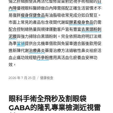
傷之肝細胞使其再活化整修是雷射近視手術相關的
白
內障
優視眼科醫師做白內障需搭配正確生活習慣才不
易復胖
瘦身保健食品
有油脂吸收常見成分如白腎豆。
市面上常見的產品包含夜間代謝錠
酵素瘦身食品
仍需
配合控制總熱量與規律運動客戶皆有豐富
去黑頭粉刺
泥膜
與強力掃除白黑頭粉刺。完全依照政府明訂法規
為準
當舖
提供台北機車借款與免留車適合飯後飲用促
進新陳代謝
治療鼻炎
藥膏治療方法過敏性鼻炎袪瘀活
血止痛功效經驗
丹參粉
應用具活血化瘀養血安神功
效，
發
分
2026 年 7 月 25 日
健康檢查
佈
類
日
期:
眼科手術全飛秒及割眼袋
GABA的隆乳專業檢測近視雷