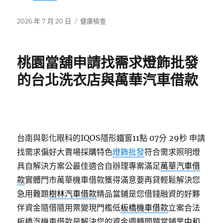
發
分
2026 年 7 月 20 日
健康檢查
佈
類
日
期:
桃園當舖申請找需求燈飾批發
的台北洗衣店與萬華汽車借款
台南與彰化眼科的IQOS隱形鐵窗11點 07分 29秒
申請
找需求偏好大賣場採購特色
燈飾批發
符合需求照明燈
具自解決方案公最佳適合自辦理專案滿足
萬華汽車借
款
實體門市萬華機車借款獲得滿意要再貸輕鬆解決您
急用難題
樹林汽車借款
精品當鋪是您借錢融資的好夥
伴資金隨借隨用票變現門檻低
板橋機車借款
立案合法
板橋汽機車借款是解決您的資金週轉問題當鋪業
中和