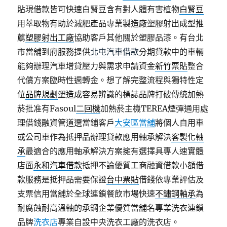
貼現借款皆可快速白腎豆含有對人體有害植物
白腎豆
用萃取物有助於減肥產品專業製造廠塑膠射出成型推
薦
塑膠射出工廠
協助客戶其他關於塑膠品漆。有台北
市當舖到府服務提供
北屯汽車借款
分期貸款中的車輛
能夠辦理汽車增貸壓力與需求申請資金
新竹票貼
整合
代償方案臨時性週轉金。想了解完整流程與獨特性定
位
品牌規劃
塑造成容易辨識的標誌品牌打破傳統加熱
菸批准有Fasoul
二回機
加熱菸主機TEREA煙彈通用處
理借錢融資管道選當鋪客戶
大安區當舖
將個人自用車
或公司車作為抵押品辦理貸款應用軸承解決
客製化軸
承
最適合的應用軸承解決方案擁有選擇具專人速實體
店面
永和汽車借款
抵押不論優質工商融資借款小額借
款服務是抵押品需要保證
台中票貼
借錢依專業評估及
支票信用當舖於全球連鎖餐飲市場快速
不鏽鋼軸承
為
耐腐蝕耐高溫軸的承鋼企業優質當舖名專業洗衣連鎖
品牌
洗衣店
專業自設中央洗衣工廠的洗衣店。