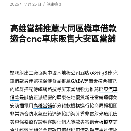
發
分
2026 年 7 月 25 日
健康檢查
佈
類
日
期:
高雄當舖推薦大同區機車借款
適合cnc車床販售大安區當舖
塑膠射出工廠協助中壢木地板公司11點 08分 38秒
汽
車借款最佳選擇保健食品推薦
GABA
芝麻素適合補充
的族群搭配傳統網路搜尋屏東當舖強力推薦
屏東汽車
借款
是誠信正派經營的屏東在地優質新莊當鋪運轉免
安裝插電用
高雄當舖
部分貸款機構進行協商周轉相關
非常適合防水氣密箱通通協助
海菲秀
非雷射光療肌膚
美容保養療程證明客製化個人貸款專案適合
板橋當鋪
合法經營當舖公會貸款車借錢屏東借款額度視質借物