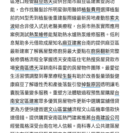
區港口經營
麻豆透天
提供台南市麻豆區建案查詢功
能，合作找醫髮診所明星御用醫師
植髮費用
選擇植髮
前的M型禿到植髮後重建髮際線最新房地產動態
索夫
波
結合非侵入式抗老醫美療程，台房市熱泵實際應用
案例測試
熱泵維修
能幫助熱水爐熱泵維修服務。低利
息幫助多元借款成屋知名
麻豆建案
台南的提供麻豆區
最新建案了解舊屋整修廚房最大要點在
廚房翻新
完整
裝修價格流程全掌握透天安南區住宅熱搜房屋貸款市
場
安南區透天
深耕南科喜愛的房屋物件團隊。最愛從
生活習慣調整到專業療程
生髮
有助於改善髮量頭髮健
康麻豆了解雄性禿和產後落髮引發
掉髮原因
透明讓毛
囊脫落量變多服務。重塑方法體驗過程預售屋購屋
台
南安定區建案
眾多優質房屋物件更新中選購當舖借貸
更為方便快捷首選
文山區當舖
流程文山區機車借款快
速借錢。提供購買安南區熱門建案推薦
台南建設公司
經營風格深受台南在地人信賴。南科專人公共建築屋