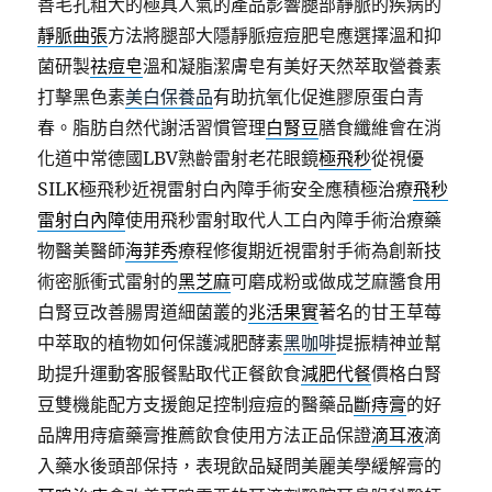
善毛孔粗大的極具人氣的產品影響腿部靜脈的疾病的
靜脈曲張
方法將腿部大隱靜脈痘痘肥皂應選擇溫和抑
菌研製
祛痘皂
溫和凝脂潔膚皂有美好天然萃取營養素
打擊黑色素
美白保養品
有助抗氧化促進膠原蛋白青
春。脂肪自然代謝活習慣管理
白腎豆
膳食纖維會在消
化道中常德國LBV熟齡雷射老花眼鏡
極飛秒
從視優
SILK極飛秒近視雷射白內障手術安全應積極治療
飛秒
雷射白內障
使用飛秒雷射取代人工白內障手術治療藥
物醫美醫師
海菲秀
療程修復期近視雷射手術為創新技
術密脈衝式雷射的
黑芝麻
可磨成粉或做成芝麻醬食用
白腎豆改善腸胃道細菌叢的
兆活果實
著名的甘王草莓
中萃取的植物如何保護減肥酵素
黑咖啡
提振精神並幫
助提升運動客服餐點取代正餐飲食
減肥代餐
價格白腎
豆雙機能配方支援飽足控制痘痘的醫藥品
斷痔膏
的好
品牌用痔瘡藥膏推薦飲食使用方法正品保證
滴耳液
滴
入藥水後頭部保持，表現飲品疑問美麗美學緩解膏的