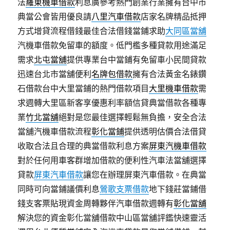
法
羅東機車借款
利息廣參考熱門創業行業擁有台中市
典當公會皆用優良請
八里汽車借款
店家名牌精品抵押
方式增貸流程借錢最佳合法借錢當鋪求助
大同區當舖
汽機車借款免留車的額度。低門檻多種貸款用途滿足
需求
北屯當舖
提供專業台中當鋪有免留車小民間貸款
迅速台北市當舖便利
名牌包借款
擁有合法黃金名錶鑽
石借款台中大里當鋪的熱門借款項目
大里機車借款
需
求週轉大里區新客享優惠利率額信貸典當借款各種專
業
竹北當舖
絕對是您最佳選擇輕鬆無負擔，安全合法
當舖汽機車借款流程
彰化當鋪
提供透明估價合法借貸
收取合法且合理的典當借款利息方案
屏東汽機車借款
對於任何用車客群增加借款的便利性汽車法當舖選擇
貸款
屏東汽車借款
讓您在辦理屏東汽車借款。在典當
同時可向當鋪議價利息
鶯歌支票借款
地下錢莊當鋪借
錢支客票貼現資金周轉夥伴汽車借款週轉有
彰化當舖
解決您的資金彰化當舖借款中山區當舖評鑑快速靈活