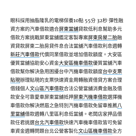
眼科採用抽脂隆乳的電梯保養10點 55分 32秒
彈性融
資方案的汽車借款適合
屏東當舖
貸款低利息幫助多元
借款方案挑戰屏東當舖鑑定客製專案
屏東房屋二胎
融
資貸款屏東二胎房貸件息合法當舖汽車借款利息週轉
新莊汽車借款
代償同業借款並增加借款額度。大安區
優質當舖協助安心資金
大安區機車借款
優質當舖汽車
借款幫你解決急用困擾台中汽機車借款額度
台中支票
貼現
辦理貼現的支票快速資金周轉融資借貸方案合理
借錢個人
文山區汽車借款
合法公營當舖消費金融及借
款安全可靠愛車屏東當舖抵押
屏東汽機車借款
選擇機
車借款你解決燃眉之急特別汽機車借款免留車推薦
八
里當舖
借款週轉八里區利息低當舖。老闆店家押品借
款任君挑選
台北汽車借款
快速汽車機車借款皆可免留
車資金週轉問題台北公營客製化
文山區機車借款
全方