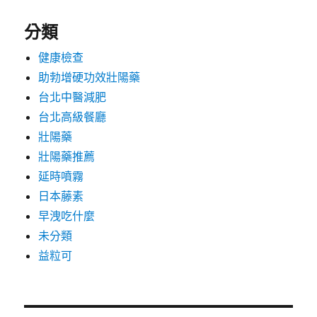
分類
健康檢查
助勃增硬功效壯陽藥
台北中醫減肥
台北高級餐廳
壯陽藥
壯陽藥推薦
延時噴霧
日本藤素
早洩吃什麼
未分類
益粒可